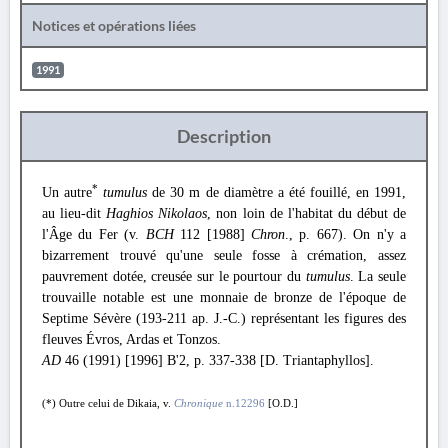
Notices et opérations liées
1991
Description
*
Un autre
tumulus
de 30 m de diamètre a été fouillé, en 1991,
au lieu-dit
Haghios Nikolaos
, non loin de l'habitat du début de
l'Âge du Fer (v.
BCH
112 [1988]
Chron
., p. 667). On n'y a
bizarrement trouvé qu'une seule fosse à crémation, assez
pauvrement dotée, creusée sur le pourtour du
tumulus
. La seule
trouvaille notable est une monnaie de bronze de l'époque de
Septime Sévère (193-211 ap. J.-C.) représentant les figures des
fleuves Évros, Ardas et Tonzos.
AD
46 (1991) [1996] B'2, p. 337-338 [D. Triantaphyllos].
(*) Outre celui de Dikaia, v.
Chronique
n.12296
[O.D.]