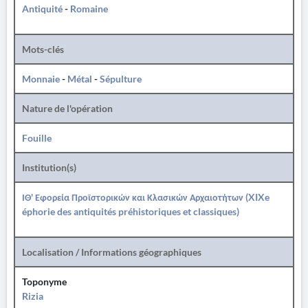
Antiquité
-
Romaine
Mots-clés
Monnaie
-
Métal
-
Sépulture
Nature de l'opération
Fouille
Institution(s)
ΙΘ' Εφορεία Προϊστορικών και Κλασικών Αρχαιοτήτων (XIXe
éphorie des antiquités préhistoriques et classiques)
Localisation / Informations géographiques
Toponyme
Rizia