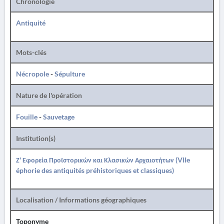
Chronologie
Antiquité
Mots-clés
Nécropole
-
Sépulture
Nature de l'opération
Fouille
-
Sauvetage
Institution(s)
Ζ' Εφορεία Προϊστορικών και Κλασικών Αρχαιοτήτων (VIIe
éphorie des antiquités préhistoriques et classiques)
Localisation / Informations géographiques
Toponyme