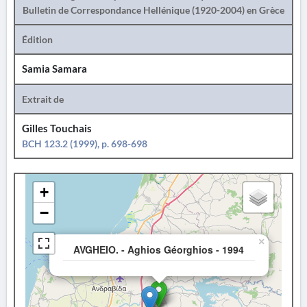
Bulletin de Correspondance Hellénique (1920-2004) en Grèce
Édition
Samia Samara
Extrait de
Gilles Touchais
BCH 123.2 (1999), p. 698-698
+
−
×
AVGHEIO. - Aghios Géorghios - 1994