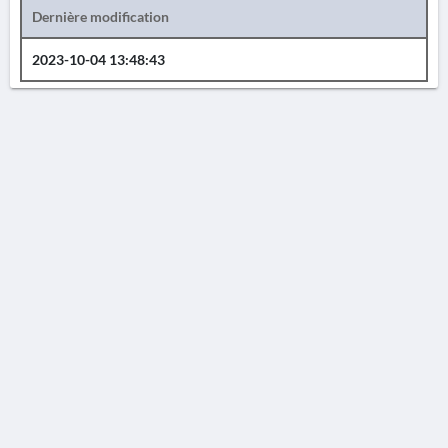
Dernière modification
2023-10-04 13:48:43
AVERTISSEMENT
La Chronique des fouilles en ligne ne constitue en aucun cas une publication des
découvertes qui y sont signalées. L'EfA et la BSA ne peuvent délivrer de copie des
illustrations qui y sont reproduites et dont ils ne détiennent pas les droits.