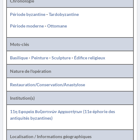
Chronologie
Période byzantine
-
Tardobyzantine
Période moderne
-
Ottomane
Mots-clés
Basilique
-
Peinture
-
Sculpture
-
Édifice religieux
Nature de l'opération
Restauration/Conservation/Anastylose
Institution(s)
11η Εφορεία Βυζαντινών Αρχαιοτήτων (11e éphorie des
antiquités byzantines)
Localisation / Informations géographiques