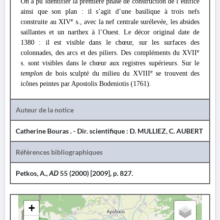
On a pu identifier la première phase de construction de l’édifice
ainsi que son plan : il s’agit d’une basilique à trois nefs
e
construite au XIV
s., avec la nef centrale surélevée, les absides
saillantes et un narthex à l’Ouest. Le décor original date de
1380 : il est visible dans le chœur, sur les surfaces des
e
colonnades, des arcs et des piliers. Des compléments du XVII
s. sont visibles dans le chœur aux registres supérieurs. Sur le
e
templon
de bois sculpté du milieu du XVIII
se trouvent des
icônes peintes par Apostolis Bodeniotis (1761).
Auteur de la notice
Catherine Bouras . - Dir. scientifique : D. MULLIEZ, C. AUBERT
Références bibliographiques
Petkos, A.,
AD
55 (2000) [2009], p. 827.
+