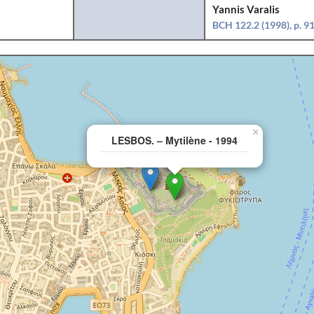
Yannis Varalis
BCH 122.2 (1998), p. 9
×
LESBOS. – Mytilène - 1994