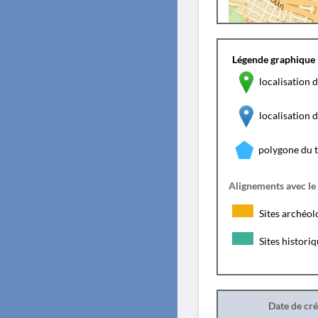
Légende graphique 
localisation d
localisation
polygone du 
Alignements avec le
Sites archéol
Sites histori
Date de cr