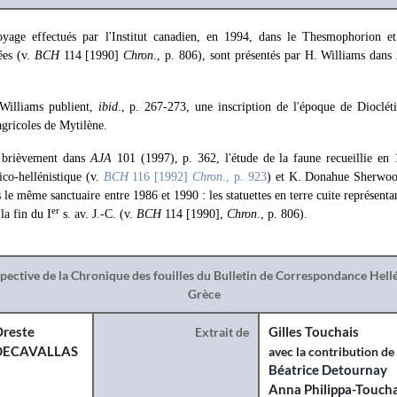
oyage effectués par l'Institut canadien, en 1994, dans le Thesmophorion et
ées (v.
BCH
114 [1990]
Chron
., p. 806), sont présentés par H. Williams dans
Williams publient,
ibid
., p. 267-273, une inscription de l'époque de Diocléti
agricoles de Mytilène.
e brièvement dans
AJA
101 (1997), p. 362, l'étude de la faune recueillie en
co-hellénistique (v.
BCH
116 [1992]
Chron
., p. 923
) et K. Donahue Sherwoo
s le même sanctuaire entre 1986 et 1990 : les statuettes en terre cuite représentan
er
la fin du I
s. av. J.-C. (v.
BCH
114 [1990],
Chron
., p. 806).
spective de la Chronique des fouilles du Bulletin de Correspondance Hel
Grèce
reste
Extrait de
Gilles Touchais
DECAVALLAS
avec la contribution de
Béatrice Detournay
Anna Philippa-Toucha