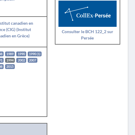
nstitut canadien en
ce (CIG) (Institut
Consulter le BCH 122_2 sur
adien en Grèce)
Persée
88
1989
1990
1990 (1)
91
1994
2002
2007
08
2015