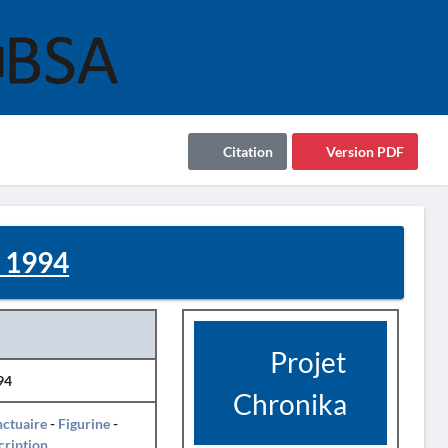
Citation
Version PDF
- 1994
Projet
94
Chronika
ctuaire
-
Figurine
-
cription