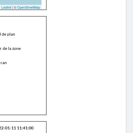
Leaflet
| ©
OpenStreetMap
d de plan
r de la zone
cran
22-01-11 11:41:00