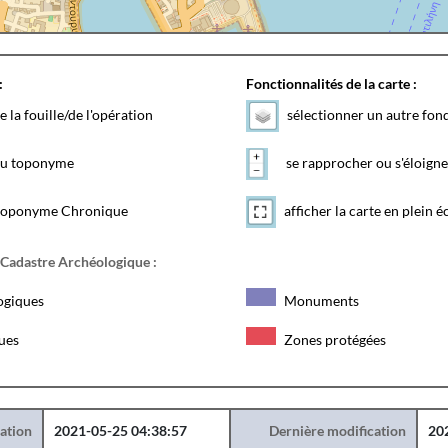
:
Fonctionnalités de la carte :
e la fouille/de l'opération
sélectionner un autre fon
 du toponyme
se rapprocher ou s'éloigne
toponyme Chronique
afficher la carte en plein é
 Cadastre Archéologique :
ogiques
Monuments
ques
Zones protégées
éation
2021-05-25 04:38:57
Dernière modification
20