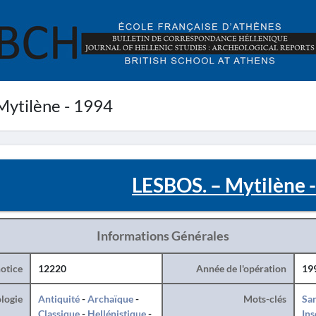
ytilène - 1994
LESBOS. – Mytilène 
Informations Générales
otice
12220
Année de l'opération
19
logie
Antiquité
-
Archaïque
-
Mots-clés
San
Classique
-
Hellénistique
-
Ins