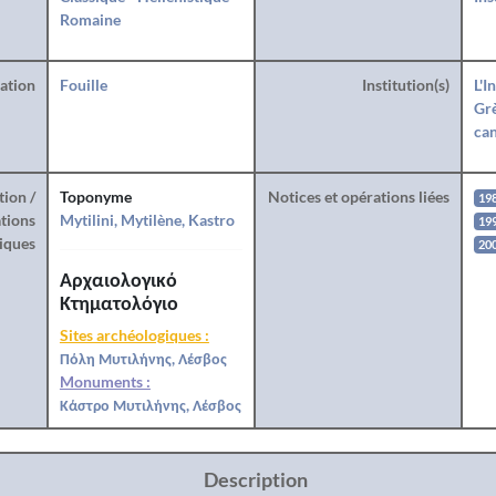
Romaine
ration
Fouille
Institution(s)
L'I
Grè
can
tion /
Toponyme
Notices et opérations liées
19
tions
Mytilini, Mytilène, Kastro
19
iques
20
Αρχαιολογικό
Κτηματολόγιο
Sites archéologiques :
Πόλη Μυτιλήνης, Λέσβος
Monuments :
Κάστρο Μυτιλήνης, Λέσβος
Description