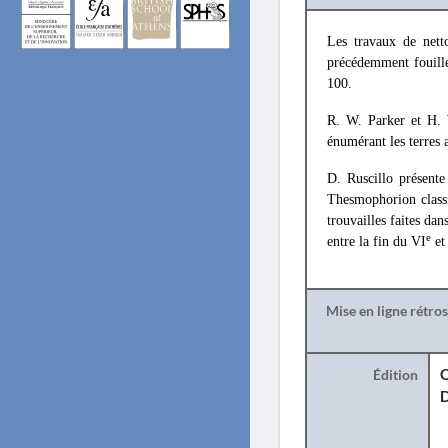
Les travaux de nett
précédemment fouill
100.
R. W. Parker et H. 
énumérant les terres 
D. Ruscillo présent
Thesmophorion classi
trouvailles faites dan
e
entre la fin du VI
et 
Mise en ligne rétro
Édition
O