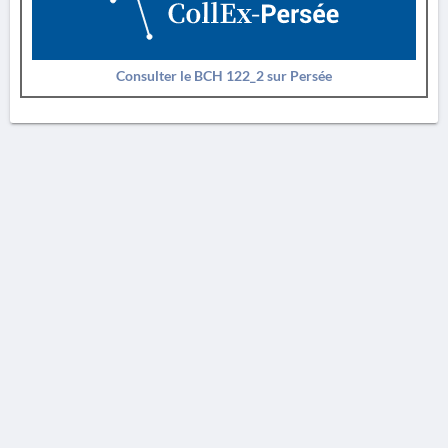
Consulter le BCH 122_2 sur Persée
AVERTISSEMENT
La Chronique des fouilles en ligne ne constitue en aucun cas une publication des