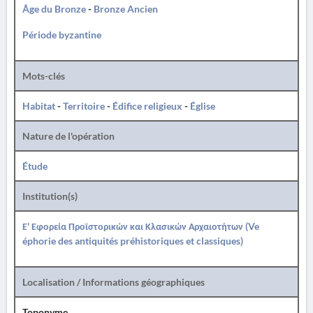
Âge du Bronze
-
Bronze Ancien
Période byzantine
Mots-clés
Habitat
-
Territoire
-
Édifice religieux
-
Église
Nature de l'opération
Étude
Institution(s)
Ε' Εφορεία Προϊστορικών και Κλασικών Αρχαιοτήτων (Ve
éphorie des antiquités préhistoriques et classiques)
Localisation / Informations géographiques
Toponyme