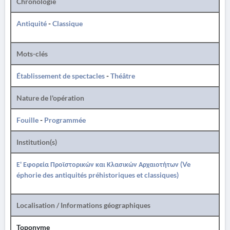
Chronologie
Antiquité
-
Classique
Mots-clés
Établissement de spectacles
-
Théâtre
Nature de l'opération
Fouille
-
Programmée
Institution(s)
Ε' Εφορεία Προϊστορικών και Κλασικών Αρχαιοτήτων (Ve
éphorie des antiquités préhistoriques et classiques)
Localisation / Informations géographiques
Toponyme