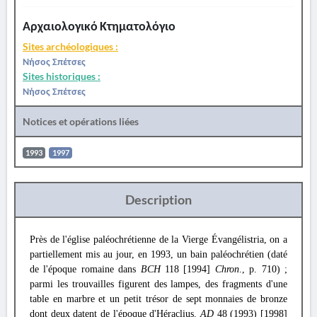
Αρχαιολογικό Κτηματολόγιο
Sites archéologiques :
Νήσος Σπέτσες
Sites historiques :
Νήσος Σπέτσες
Notices et opérations liées
1993
1997
Description
Près de l'église paléochrétienne de la Vierge Évangélistria, on a
partiellement mis au jour, en 1993, un bain paléochrétien (daté
de l'époque romaine dans
BCH
118 [1994]
Chron
., p. 710) ;
parmi les trouvailles figurent des lampes, des fragments d'une
table en marbre et un petit trésor de sept monnaies de bronze
dont deux datent de l'époque d'Héraclius.
AD
48 (1993) [1998]