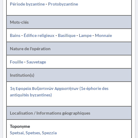
Période byzantine
-
Protobyzantine
Mots-clés
Bains
-
Édifice religieux
-
Basilique
-
Lampe
-
Monnaie
Nature de l'opération
Fouille
-
Sauvetage
Institution(s)
1η Εφορεία Βυζαντινών Αρχαιοτήτων (1e éphorie des
antiquités byzantines)
Localisation / Informations géographiques
Toponyme
Spetsai, Spetses, Spezzia