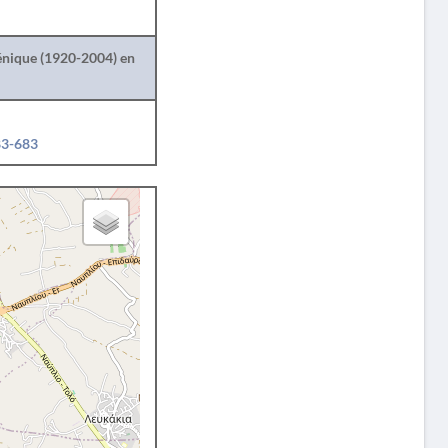
lénique (1920-2004) en
83-683