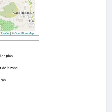
Leaflet
| ©
OpenStreetMap
d de plan
r de la zone
cran