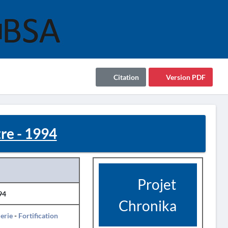
Citation
Version PDF
re - 1994
Projet
94
Chronika
erie
-
Fortification