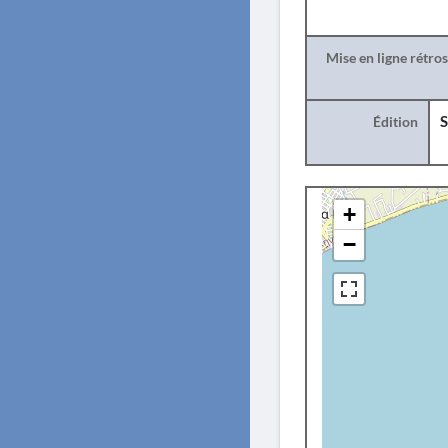
Mise en ligne rétro
Édition
S
+
−