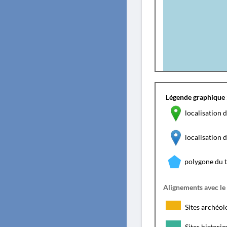
Légende graphique 
localisation d
localisation
polygone du 
Alignements avec le
Sites archéol
Sites histori