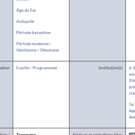
Âge du Fer
Antiquité
Période byzantine
Période moderne
-
Vénitienne
-
Ottomane
ration
Fouille
-
Programmée
Institution(s)
Δ' 
και
(IV
pré
cla
5η
Αρχ
des
tion /
Toponyme
Notices et opérations liées