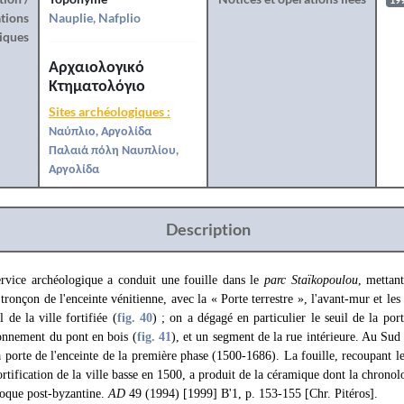
19
tions
Nauplie, Nafplio
iques
Αρχαιολογικό
Κτηματολόγιο
Sites archéologiques :
Ναύπλιο, Αργολίδα
Παλαιά πόλη Ναυπλίου,
Αργολίδα
Description
rvice archéologique a conduit une fouille dans le
parc Staïkopoulou
, mettant
 tronçon de l'enceinte vénitienne, avec la « Porte terrestre », l'avant-mur et le
 de la ville fortifiée (
fig. 40
) ; on a dégagé en particulier le seuil de la por
onnement du pont en bois (
fig. 41
), et un segment de la rue intérieure. Au Sud
la porte de l'enceinte de la première phase (1500-1686). La fouille, recoupant l
ortification de la ville basse en 1500, a produit de la céramique dont la chronol
poque post-byzantine.
AD
49 (1994) [1999] Β'1, p. 153-155 [Chr. Pitéros].