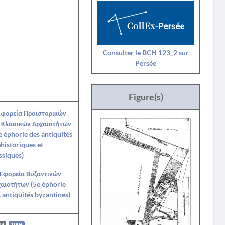
Consulter le BCH 123_2 sur
Persée
Figure(s)
Εφορεία Προϊστορικών
 Κλασικών Αρχαιοτήτων
e éphorie des antiquités
historiques et
ssiques)
 Εφορεία Βυζαντινών
αιοτήτων (5e éphorie
 antiquités byzantines)