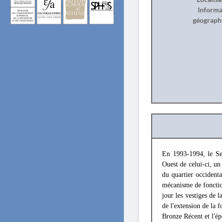
Informa
géograph
En 1993-1994, le Se
Ouest de celui-ci, un
du quartier occidental
mécanisme de foncti
jour les vestiges de 
de l'extension de la f
Bronze Récent et l'é