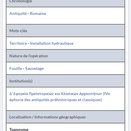
Chronologie
Antiquité
-
Romaine
Mots-clés
Territoire
-
Installation hydraulique
Nature de l'opération
Fouille
-
Sauvetage
Institution(s)
Δ' Εφορεία Προϊστορικών και Κλασικών Αρχαιοτήτων (IVe
éphorie des antiquités préhistoriques et classiques)
Localisation / Informations géographiques
Toponyme