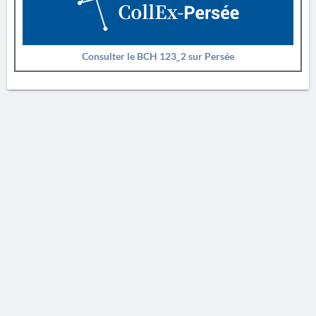
Consulter le BCH 123_2 sur Persée
AVERTISSEMENT
La Chronique des fouilles en ligne ne constitue en aucun cas une publication des