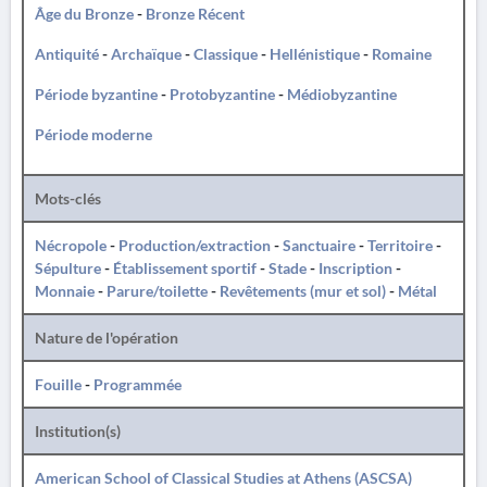
Âge du Bronze
-
Bronze Récent
Antiquité
-
Archaïque
-
Classique
-
Hellénistique
-
Romaine
Période byzantine
-
Protobyzantine
-
Médiobyzantine
Période moderne
Mots-clés
Nécropole
-
Production/extraction
-
Sanctuaire
-
Territoire
-
Sépulture
-
Établissement sportif
-
Stade
-
Inscription
-
Monnaie
-
Parure/toilette
-
Revêtements (mur et sol)
-
Métal
Nature de l'opération
Fouille
-
Programmée
Institution(s)
American School of Classical Studies at Athens (ASCSA)