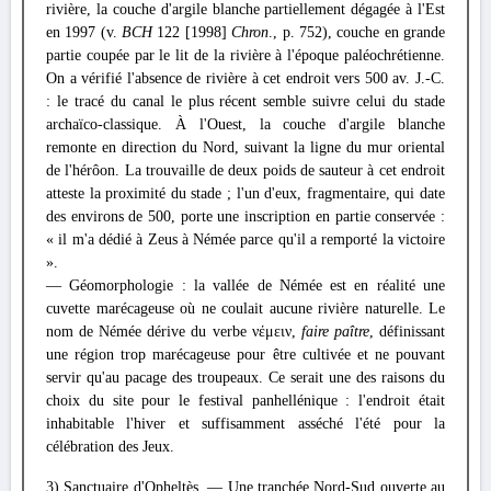
rivière, la couche d'argile blanche partiellement dégagée à l'Est
en 1997 (v.
BCH
122 [1998]
Chron
., p. 752), couche en grande
partie coupée par le lit de la rivière à l'époque paléochrétienne.
On a vérifié l'absence de rivière à cet endroit vers 500 av. J.-C.
: le tracé du canal le plus récent semble suivre celui du stade
archaïco-classique. À l'Ouest, la couche d'argile blanche
remonte en direction du Nord, suivant la ligne du mur oriental
de l'hérôon. La trouvaille de deux poids de sauteur à cet endroit
atteste la proximité du stade ; l'un d'eux, fragmentaire, qui date
des environs de 500, porte une inscription en partie conservée :
« il m'a dédié à Zeus à Némée parce qu'il a remporté la victoire
».
— Géomorphologie : la vallée de Némée est en réalité une
cuvette marécageuse où ne coulait aucune rivière naturelle. Le
nom de Némée dérive du verbe νέμειν,
faire paître
, définissant
une région trop marécageuse pour être cultivée et ne pouvant
servir qu'au pacage des troupeaux. Ce serait une des raisons du
choix du site pour le festival panhellénique : l'endroit était
inhabitable l'hiver et suffisamment asséché l'été pour la
célébration des Jeux.
3) Sanctuaire d'Opheltès. — Une tranchée Nord-Sud ouverte au