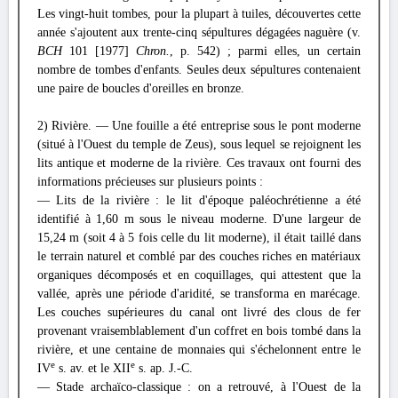
Les vingt-huit tombes, pour la plupart à tuiles, découvertes cette
année s'ajoutent aux trente-cinq sépultures dégagées naguère (v.
BCH
101 [1977]
Chron.
, p. 542) ; parmi elles, un certain
nombre de tombes d'enfants. Seules deux sépultures contenaient
une paire de boucles d'oreilles en bronze.
2) Rivière. — Une fouille a été entreprise sous le pont moderne
(situé à l'Ouest du temple de Zeus), sous lequel se rejoignent les
lits antique et moderne de la rivière. Ces travaux ont fourni des
informations précieuses sur plusieurs points :
— Lits de la rivière : le lit d'époque paléochrétienne a été
identifié à 1,60 m sous le niveau moderne. D'une largeur de
15,24 m (soit 4 à 5 fois celle du lit moderne), il était taillé dans
le terrain naturel et comblé par des couches riches en matériaux
organiques décomposés et en coquillages, qui attestent que la
vallée, après une période d'aridité, se transforma en marécage.
Les couches supérieures du canal ont livré des clous de fer
provenant vraisemblablement d'un coffret en bois tombé dans la
rivière, et une centaine de monnaies qui s'échelonnent entre le
e
e
IV
s. av. et le XII
s. ap. J.-C.
— Stade archaïco-classique : on a retrouvé, à l'Ouest de la