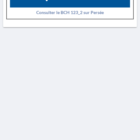
Consulter le BCH 123_2 sur Persée
AVERTISSEMENT
La Chronique des fouilles en ligne ne constitue en aucun cas une publication des
découvertes qui y sont signalées. L'EfA et la BSA ne peuvent délivrer de copie des
illustrations qui y sont reproduites et dont ils ne détiennent pas les droits.