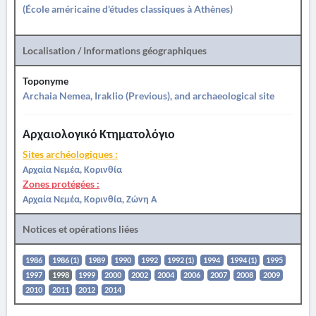
(École américaine d'études classiques à Athènes)
Localisation / Informations géographiques
Toponyme
Archaia Nemea, Iraklio (Previous), and archaeological site
Αρχαιολογικό Κτηματολόγιο
Sites archéologiques :
Αρχαία Νεμέα, Κορινθία
Zones protégées :
Αρχαία Νεμέα, Κορινθία, Ζώνη Α
Notices et opérations liées
1986
1986 (1)
1989
1990
1992
1992 (1)
1994
1994 (1)
1995
1997
1998
1999
2000
2002
2004
2006
2007
2008
2009
2010
2011
2012
2014