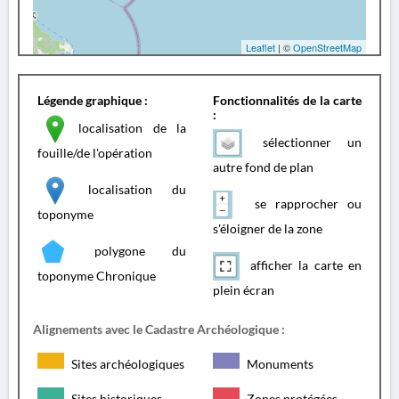
Leaflet
| ©
OpenStreetMap
Légende graphique :
Fonctionnalités de la carte
:
localisation de la
sélectionner un
fouille/de l'opération
autre fond de plan
localisation du
se rapprocher ou
toponyme
s'éloigner de la zone
polygone du
afficher la carte en
toponyme Chronique
plein écran
Alignements avec le Cadastre Archéologique :
Sites archéologiques
Monuments
Sites historiques
Zones protégées