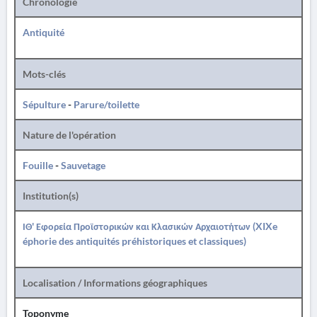
Chronologie
Antiquité
Mots-clés
Sépulture
-
Parure/toilette
Nature de l'opération
Fouille
-
Sauvetage
Institution(s)
ΙΘ' Εφορεία Προϊστορικών και Κλασικών Αρχαιοτήτων (XIXe
éphorie des antiquités préhistoriques et classiques)
Localisation / Informations géographiques
Toponyme