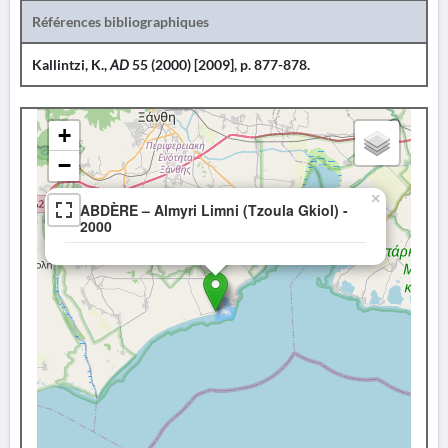
Références bibliographiques
Kallintzi, K.,
AD
55 (2000) [2009], p. 877-878.
+
−
×
ABDÈRE – Almyri Limni (Tzoula Gkiol) -
2000