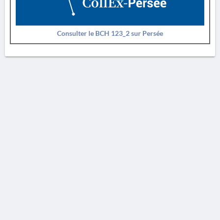
Consulter le BCH 123_2 sur Persée
AVERTISSEMENT
La Chronique des fouilles en ligne ne constitue en aucun cas une publication des