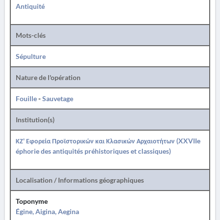
Antiquité
Mots-clés
Sépulture
Nature de l'opération
Fouille
-
Sauvetage
Institution(s)
ΚΖ' Εφορεία Προϊστορικών και Κλασικών Αρχαιοτήτων (XXVIIe
éphorie des antiquités préhistoriques et classiques)
Localisation / Informations géographiques
Toponyme
Égine, Aigina, Aegina