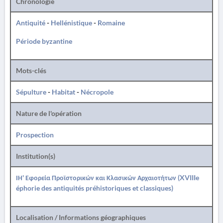
Chronologie
Antiquité
-
Hellénistique
-
Romaine
Période byzantine
Mots-clés
Sépulture
-
Habitat
-
Nécropole
Nature de l'opération
Prospection
Institution(s)
ΙΗ' Εφορεία Προϊστορικών και Κλασικών Αρχαιοτήτων (XVIIIe
éphorie des antiquités préhistoriques et classiques)
Localisation / Informations géographiques