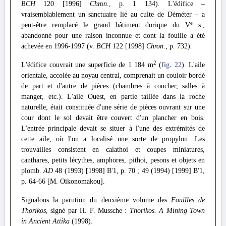
BCH
120 [1996]
Chron
., p. 1 134). L'édifice –
vraisemblablement un sanctuaire lié au culte de Déméter – a
e
peut-être remplacé le grand bâtiment dorique du V
s.,
abandonné pour une raison inconnue et dont la fouille a été
achevée en 1996-1997 (v.
BCH
122 [1998]
Chron
., p. 732).
2
L'édifice couvrait une superficie de 1 184 m
(
fig. 22
). L'aile
orientale, accolée au noyau central, comprenait un couloir bordé
de part et d'autre de pièces (chambres à coucher, salles à
manger, etc.). L'aile Ouest, en partie taillée dans la roche
naturelle, était constituée d'une série de pièces ouvrant sur une
cour dont le sol devait être couvert d'un plancher en bois.
L'entrée principale devait se situer à l'une des extrémités de
cette aile, où l'on a localisé une sorte de propylon. Les
trouvailles consistent en calathoi et coupes miniatures,
canthares, petits lécythes, amphores, pithoi, pesons et objets en
plomb.
AD
48 (1993) [1998] Β'1, p. 70 ; 49 (1994) [1999] Β'1,
p. 64-66 [M. Oikonomakou].
Signalons la parution du deuxième volume des
Fouilles de
Thorikos
, signé par H. F. Mussche :
Thorikos. A Mining Town
in Ancient Attika
(1998).