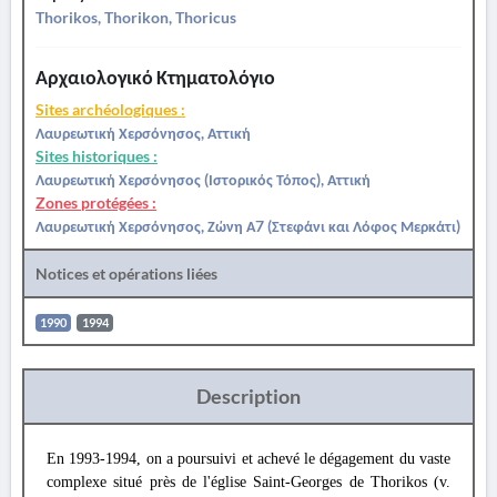
Thorikos, Thorikon, Thoricus
Αρχαιολογικό Κτηματολόγιο
Sites archéologiques :
Λαυρεωτική Χερσόνησος, Αττική
Sites historiques :
Λαυρεωτική Χερσόνησος (Ιστορικός Τόπος), Αττική
Zones protégées :
Λαυρεωτική Χερσόνησος, Ζώνη Α7 (Στεφάνι και Λόφος Μερκάτι)
Notices et opérations liées
1990
1994
Description
En 1993-1994, on a poursuivi et achevé le dégagement du vaste
complexe situé près de l'église Saint-Georges de Thorikos (v.