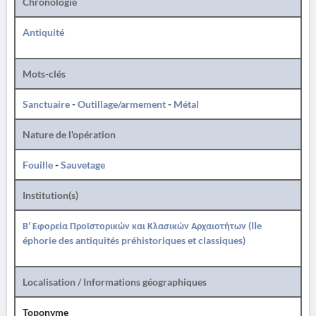
Chronologie
Antiquité
Mots-clés
Sanctuaire
-
Outillage/armement
-
Métal
Nature de l'opération
Fouille
-
Sauvetage
Institution(s)
Β' Εφορεία Προϊστορικών και Κλασικών Αρχαιοτήτων (IIe
éphorie des antiquités préhistoriques et classiques)
Localisation / Informations géographiques
Toponyme