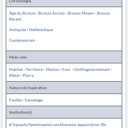
Chronologie
Âge du Bronze
-
Bronze Ancien
-
Bronze Moyen
-
Bronze
Récent
Antiquité
-
Hellénistique
Contemporain
Mots-clés
Habitat
-
Territoire
-
Maison
-
Four
-
Outillage/armement
-
Métal
-
Pierre
Nature de l'opération
Fouille
-
Sauvetage
Institution(s)
Β' Εφορεία Προϊστορικών και Κλασικών Αρχαιοτήτων (IIe