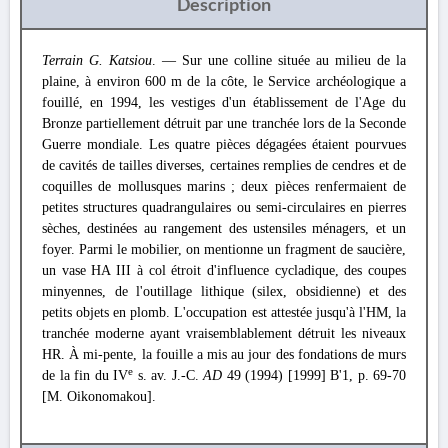
Description
Terrain G. Katsiou
. — Sur une colline située au milieu de la
plaine, à environ 600 m de la côte, le Service archéologique a
fouillé, en 1994, les vestiges d'un établissement de l'Age du
Bronze partiellement détruit par une tranchée lors de la Seconde
Guerre mondiale. Les quatre pièces dégagées étaient pourvues
de cavités de tailles diverses, certaines remplies de cendres et de
coquilles de mollusques marins ; deux pièces renfermaient de
petites structures quadrangulaires ou semi-circulaires en pierres
sèches, destinées au rangement des ustensiles ménagers, et un
foyer. Parmi le mobilier, on mentionne un fragment de saucière,
un vase HA III à col étroit d'influence cycladique, des coupes
minyennes, de l'outillage lithique (silex, obsidienne) et des
petits objets en plomb. L'occupation est attestée jusqu'à l'ΗΜ, la
tranchée moderne ayant vraisemblablement détruit les niveaux
HR. À mi-pente, la fouille a mis au jour des fondations de murs
e
de la fin du IV
s. av. J.-C.
AD
49 (1994) [1999] Β'1, p. 69-70
[M. Oikonomakou].