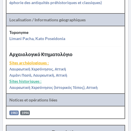
éphorie des antiquités préhistoriques et classiques)
Localisation / Informations géographiques
Toponyme
Limani Pacha, Kato Poseidonia
Αρχαιολογικό Κτηματολόγιο
Sites archéologiques :
Λαυρεωτική Χερσόνησος, Αττική
Λιμάνι Πασά, Λαυρεωτική, Αττική
Sites historiques :
Λαυρεωτική Χερσόνησος (Ιστορικός Τόπος), Αττική
Notices et opérations liées
1983
1994