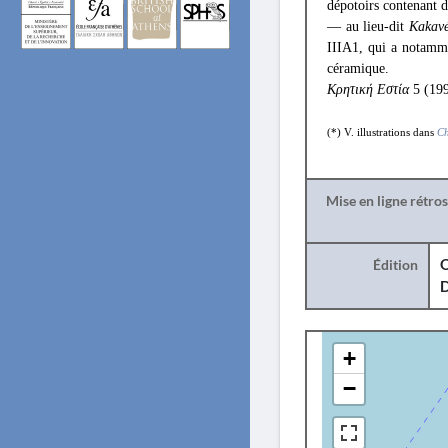
dépotoirs contenant 
— au lieu-dit
Kakavé
IIIA1, qui a notamme
céramique.
Κρητική Εστία
5 (199
(*) V. illustrations dans
Ch
Mise en ligne rétro
Édition
O
+
−