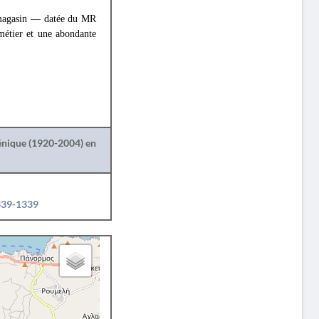
 magasin — datée du MR
 métier et une abondante
lénique (1920-2004) en
1339-1339