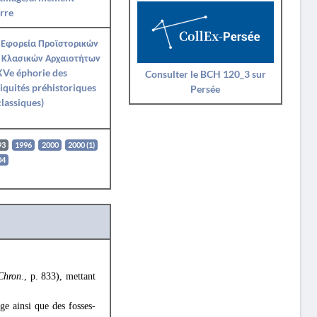
rre
 Εφορεία Προϊστορικών
 Κλασικών Αρχαιοτήτων
XVe éphorie des
Consulter le BCH 120_3 sur
iquités préhistoriques
Persée
classiques)
93
1996
2000
2000 (1)
04
Chron
., p. 833), mettant
ge ainsi que des fosses-