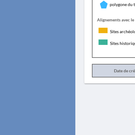
polygone du 
Alignements avec le
Sites archéol
Sites histori
Date de cr