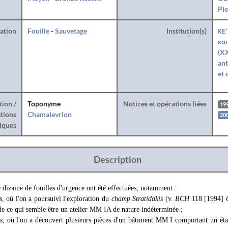
Pie
ration
Fouille
-
Sauvetage
Institution(s)
ΚΕ'
και
(X
ant
et 
tion /
Toponyme
Notices et opérations liées
19
tions
Chamalevrion
20
iques
Description
dizaine de fouilles d'urgence ont été effectuées, notamment :
s
, où l'on a poursuivi l'exploration du
champ Stratidakis
(v.
BCH
118 [1994]
e ce qui semble être un atelier MM IA de nature indéterminée ;
s
, où l'on a découvert plusieurs pièces d'un bâtiment MM I comportant un éta