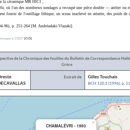
de la céramique MR IIIC1 ;
la
, où l'un des nombreux sondages a recoupé une pièce double — atelier ou
nt fourni de l'outillage lithique, un sceau inachevé en stéatite, des poids de
4-96), p. 251-264 [M. Andréadaki-Vlazaki].
ronique
n.11927
[O.D]
spective de la Chronique des fouilles du Bulletin de Correspondance Hel
Grèce
reste
Extrait de
Gilles Touchais
DECAVALLAS
BCH 120.3 (1996), p. 
×
CHAMALÉVRI - 1993