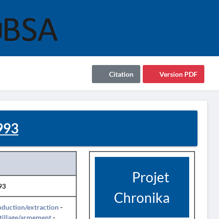
Citation
Version PDF
993
Projet
93
Chronika
duction/extraction
-
tillage/armement
-