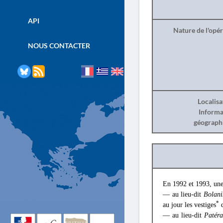
API
Nature de l'opé
NOUS CONTACTER
Localisa
Informa
géograph
En 1992 et 1993, une 
— au lieu-dit
Bolani
*
au jour les vestiges
d
— au lieu-dit
Patéra