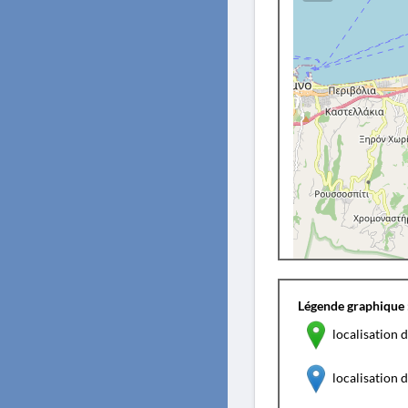
Légende graphique 
localisation d
localisation