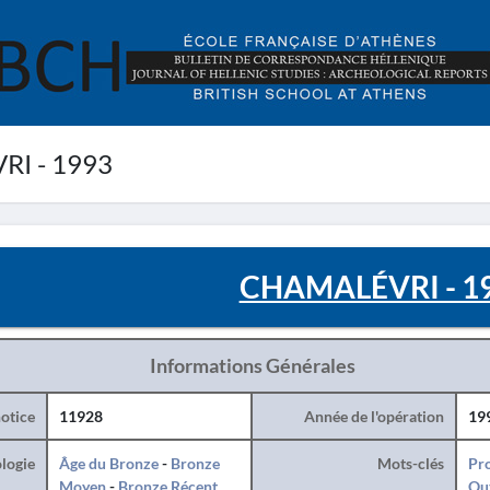
I - 1993
CHAMALÉVRI - 1
Informations Générales
otice
11928
Année de l'opération
19
logie
Âge du Bronze
-
Bronze
Mots-clés
Pro
Moyen
-
Bronze Récent
Ou