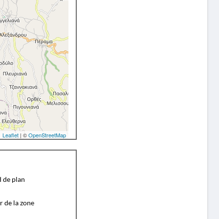
Leaflet
| ©
OpenStreetMap
d de plan
r de la zone