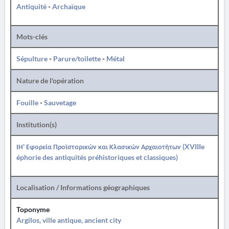
Antiquité
-
Archaïque
Mots-clés
Sépulture
-
Parure/toilette
-
Métal
Nature de l'opération
Fouille
-
Sauvetage
Institution(s)
ΙΗ' Εφορεία Προϊστορικών και Κλασικών Αρχαιοτήτων (XVIIIe
éphorie des antiquités préhistoriques et classiques)
Localisation / Informations géographiques
Toponyme
Argilos, ville antique, ancient city