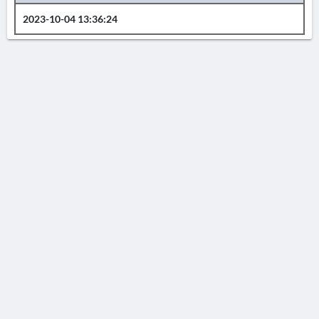
2023-10-04 13:36:24
AVERTISSEMENT
La Chronique des fouilles en ligne ne constitue en aucun cas une publication des
découvertes qui y sont signalées. L'EfA et la BSA ne peuvent délivrer de copie des
illustrations qui y sont reproduites et dont ils ne détiennent pas les droits.