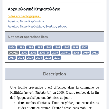
Αρχαιολογικό Κτηματολόγιο
Sites archéologiques :
Άργιλος Νέων Κερδυλίων
Άργιλος Νέων Κερδυλίων, Ενάλιος χώρος
Notices et opérations liées
1984
1992
1994
1995
1996
1997
1998
1999
2000
2000 (1)
2002
2003
2003 (1)
2005
2005 (1)
2008
2010
2011
2013
2014
2015
2016
2018
2019
Description
Une fouille préventive a été effectuée dans la commune de
Kallithéa (
terrain Théodoridi
) en 2000. Quatre tombes de la fin
de l’époque archaïque ont été mises au jour :
deux tombes d’enfants, l’une en
pithos,
contenant des os
et des bijoux en bronze, l’autre à fosse, sans mobilier;