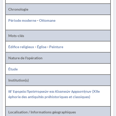
Chronologie
Période moderne
-
Ottomane
Mots-clés
Édifice religieux
-
Église
-
Peinture
Nature de l'opération
Étude
Institution(s)
ΙΒ' Εφορεία Προϊστορικών και Κλασικών Αρχαιοτήτων (XIIe
éphorie des antiquités préhistoriques et classiques)
Localisation / Informations géographiques