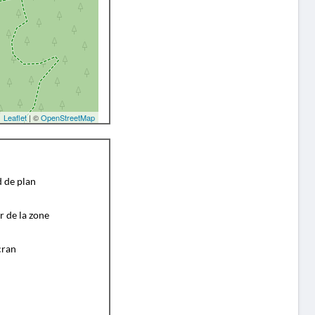
Leaflet
| ©
OpenStreetMap
d de plan
r de la zone
cran