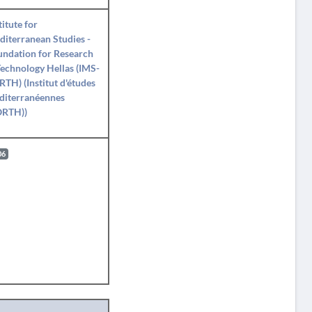
titute for
iterranean Studies -
ndation for Research
echnology Hellas (IMS-
TH) (Institut d'études
diterranéennes
ORTH))
06