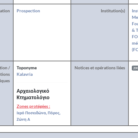
ration
Prospection
Institution(s)
Ins
Med
Fou
& T
FOR
mé
(F
tion /
Toponyme
Notices et opérations liées
20
tions
Kalavria
iques
Αρχαιολογικό
Κτηματολόγιο
Zones protégées :
Ιερό Ποσειδώνα, Πόρος,
Ζώνη Α