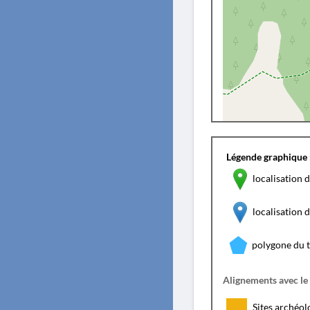
Légende graphique 
localisation d
localisation
polygone du 
Alignements avec le
Sites archéol