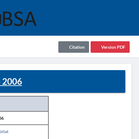
Citation
Version PDF
 2006
06
itat