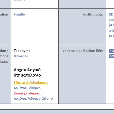
ration
Fouille
Institution(s)
ΚΕ'
και
(X
ant
et 
tion /
Toponyme
Notices et opérations liées
19
tions
Armenoi
20
iques
Αρχαιολογικό
Κτηματολόγιο
Sites archéologiques :
Αρμένοι, Ρέθυμνο
Zones protégées :
Αρμένοι, Ρέθυμνο, Ζώνη Α