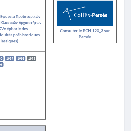
 Εφορεία Προϊστορικών
 Κλασικών Αρχαιοτήτων
XVe éphorie des
Consulter le BCH 120_3 sur
iquités préhistoriques
Persée
classiques)
80
1989
1991
1993
06