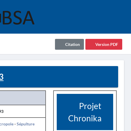
Citation
Version PDF
3
Projet
93
Chronika
cropole
-
Sépulture