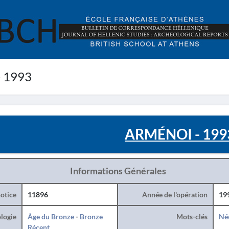
 1993
ARMÉNOI - 199
Informations Générales
otice
11896
Année de l'opération
19
logie
Âge du Bronze
-
Bronze
Mots-clés
Né
Récent