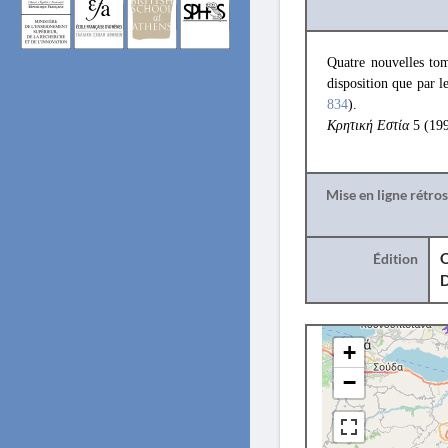
Quatre nouvelles tom
disposition que par l
834
).
Κρητική Εστία
5 (199
Mise en ligne rétro
Édition
O
+
−