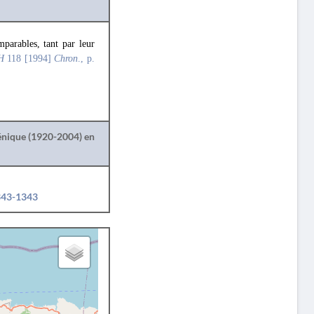
parables, tant par leur
H
118 [1994]
Chron
., p.
lénique (1920-2004) en
1343-1343