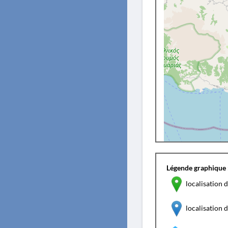
Légende graphique 
localisation d
localisation