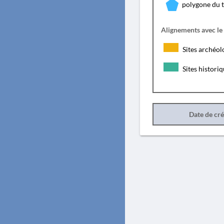
polygone du 
Alignements avec le
Sites archéol
Sites histori
Date de cr