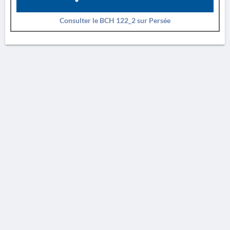
Consulter le BCH 122_2 sur Persée
AVERTISSEMENT
La Chronique des fouilles en ligne ne constitue en aucun cas une publication des
découvertes qui y sont signalées. L'EfA et la BSA ne peuvent délivrer de copie des
illustrations qui y sont reproduites et dont ils ne détiennent pas les droits.