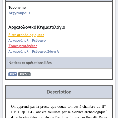
Toponyme
Argyroupolis
Αρχαιολογικό Κτηματολόγιο
Sites archéologiques :
Αργυρούπολη, Ρέθυμνο
Zones protégées :
Αργυρούπολη, Ρέθυμνο, Ζώνη Α
Notices et opérations liées
1997
1997 (1)
Description
e
On apprend par la presse que douze tombes à chambre du II
-
e
*
III
s. ap. J.-C. ont été fouillées par le Service archéologique
dans le cimetière romain de l'antique Lappa, au lieu-dit
Pente