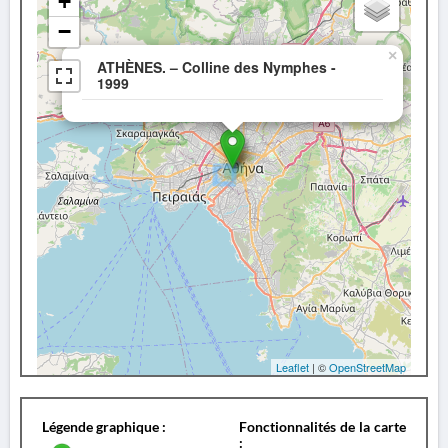
+
−
×
ATHÈNES. – Colline des Nymphes -
1999
Leaflet
| ©
OpenStreetMap
Légende graphique :
Fonctionnalités de la carte
: