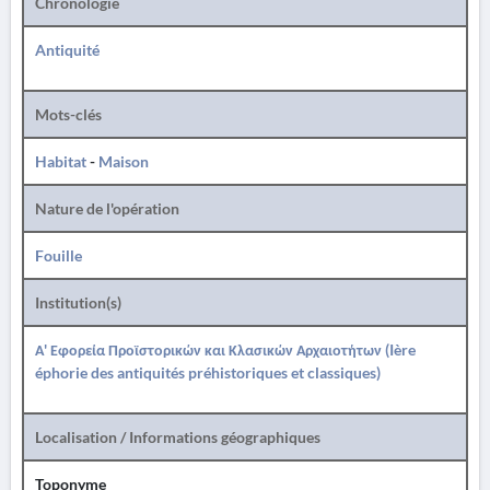
Chronologie
Antiquité
Mots-clés
Habitat
-
Maison
Nature de l'opération
Fouille
Institution(s)
Α' Εφορεία Προϊστορικών και Κλασικών Αρχαιοτήτων (Ière
éphorie des antiquités préhistoriques et classiques)
Localisation / Informations géographiques
Toponyme