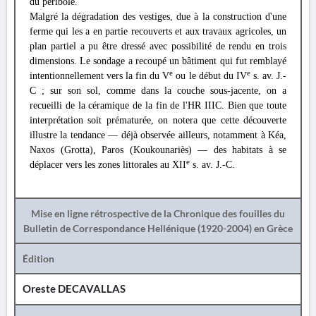
du péribole.
Malgré la dégradation des vestiges, due à la construction d'une
ferme qui les a en partie recouverts et aux travaux agricoles, un
plan partiel a pu être dressé avec possibilité de rendu en trois
dimensions. Le sondage a recoupé un bâtiment qui fut remblayé
e
e
intentionnellement vers la fin du V
ou le début du IV
s. av. J.-
C ; sur son sol, comme dans la couche sous-jacente, on a
recueilli de la céramique de la fin de l'HR IIIC. Bien que toute
interprétation soit prématurée, on notera que cette découverte
illustre la tendance — déjà observée ailleurs, notamment à Kéa,
Naxos (Grotta), Paros (Koukounariès) — des habitats à se
e
déplacer vers les zones littorales au XII
s. av. J.-C.
Mise en ligne rétrospective de la Chronique des fouilles du
Bulletin de Correspondance Hellénique (1920-2004) en Grèce
Édition
Oreste DECAVALLAS