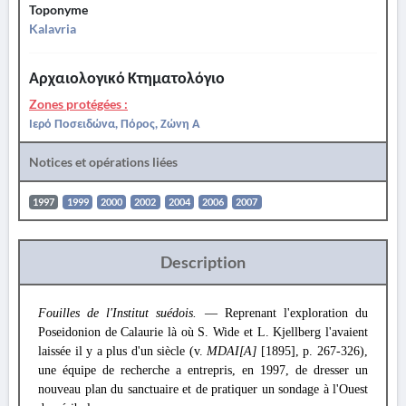
Toponyme
Kalavria
Αρχαιολογικό Κτηματολόγιο
Zones protégées :
Ιερό Ποσειδώνα, Πόρος, Ζώνη Α
Notices et opérations liées
1997
1999
2000
2002
2004
2006
2007
Description
Fouilles de l'Institut suédois.
— Reprenant l'exploration du
Poseidonion de Calaurie là où S. Wide et L. Kjellberg l'avaient
laissée il y a plus d'un siècle (v.
MDAI[A]
[1895], p. 267-326),
une équipe de recherche a entrepris, en 1997, de dresser un
nouveau plan du sanctuaire et de pratiquer un sondage à l'Ouest