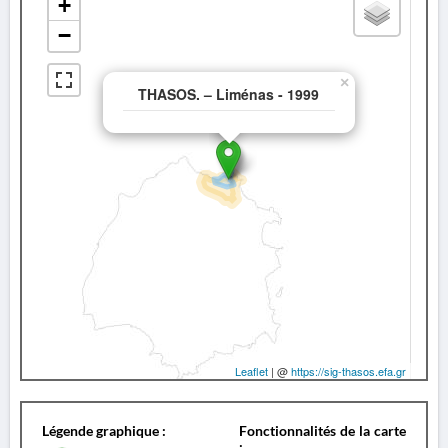
+
−
×
THASOS. – Liménas - 1999
Leaflet
| @
https://sig-thasos.efa.gr
Légende graphique :
Fonctionnalités de la carte
: