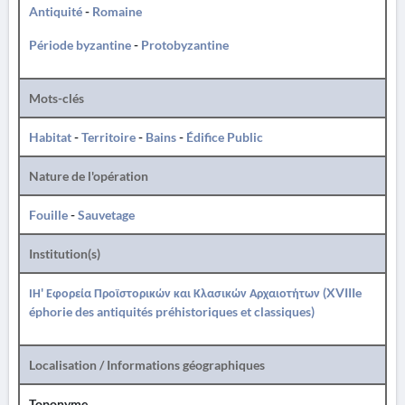
Antiquité
-
Romaine
Période byzantine
-
Protobyzantine
Mots-clés
Habitat
-
Territoire
-
Bains
-
Édifice Public
Nature de l'opération
Fouille
-
Sauvetage
Institution(s)
ΙΗ' Εφορεία Προϊστορικών και Κλασικών Αρχαιοτήτων (XVIIIe
éphorie des antiquités préhistoriques et classiques)
Localisation / Informations géographiques
Toponyme