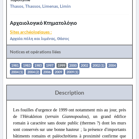
Thasos, Thassos, Limenas, Limin
Αρχαιολογικό Κτηματολόγιο
Sites archéologiques :
Αρχαία πόλη και λιμένας, Θάσος
Notices et opérations liées
1981
1983
1985
1997
1999
2000
2002
2002 (1)
2004
2004 (1)
2004 (2)
2006
2009
2009 (1)
Description
Les fouilles d'urgence de 1999 ont notamment mis au jour, près
de l'Hérakleion (
terrain Giannopoulou
), un grand édifice
romain à caractère sans doute public (thermes ?) dont les murs
sont conservés sur une bonne hauteur ; la présence d'importants
bâtiments romains et paléochrétiens à proximité confirme que