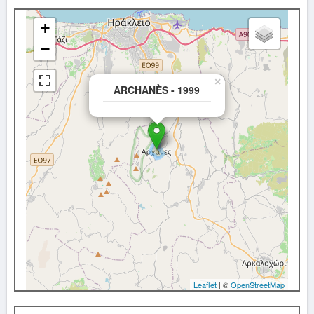
+
−
×
ARCHANÈS - 1999
Leaflet
| ©
OpenStreetMap