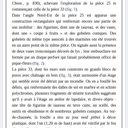
Chron
., p. 830), achevant l'exploration de la pièce 25 et
commençant celle de la pièce 33 (
fig. 1
).
Dans l'angle Nord-Est de la pièce 25 est apparue une
construction rectangulaire qui renfermait encore une partie de
son mobilier : des figurines, dont une de taureau, et des vases,
dont une « coupe à fruits » et des gobelets coniques. Des
gobelets du même type associés à des marmites ont été trouvés
en un autre point de la même pièce. On signale aussi la présence
de deux vases tronconiques décorés de lys ; leur embouchure est
fermée par un disque perforé qui faisait probablement office de
pique-fleurs (
fig. 2
).
La pièce 33, dont les murs sont construits en grands blocs de
poros avec chaînage en bois (
fig. 3
), était surmontée d'un étage
qui semble avoir été détruit par un incendie. On en a fouillé les
débris, qui renfermaient des dalles de sol en marbre et en schiste
polychromes, plusieurs fragments de stéatite travaillés suggérant
qu'il y avait à l'étage un atelier de lapidaire, et divers objets :
une tête de figurine de taureau en terre cuite, un scellé, des
outils en obsidienne et de nombreux gobelets coniques. Au rez-
de-chaussée, la fouille a mis au jour neuf
pithoi
à décor
plastique, dont l'un (1,20 m de haut) avait été vitrifié par le feu