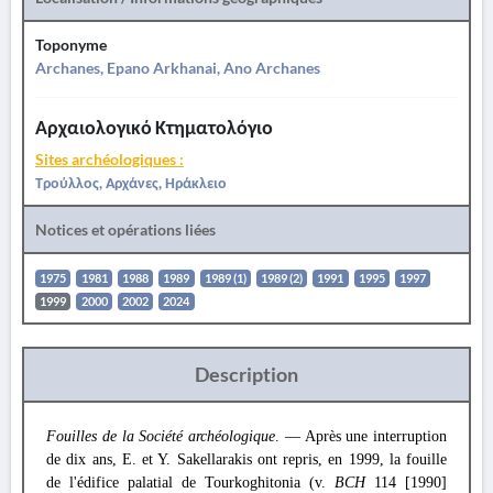
Toponyme
Archanes, Epano Arkhanai, Ano Archanes
Αρχαιολογικό Κτηματολόγιο
Sites archéologiques :
Τρούλλος, Αρχάνες, Ηράκλειο
Notices et opérations liées
1975
1981
1988
1989
1989 (1)
1989 (2)
1991
1995
1997
1999
2000
2002
2024
Description
Fouilles de la Société archéologique
. — Après une interruption
de dix ans, E. et Y. Sakellarakis ont repris, en 1999, la fouille
de l'édifice palatial de Tourkoghitonia (v.
BCH
114 [1990]