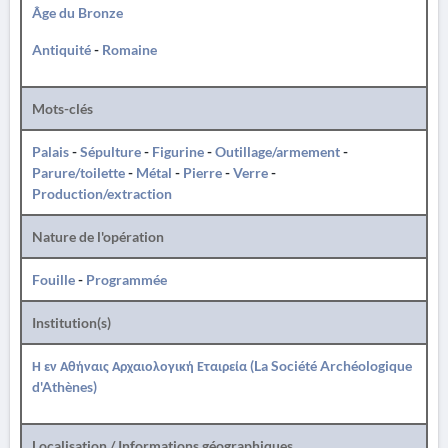
Âge du Bronze
Antiquité
-
Romaine
Mots-clés
Palais
-
Sépulture
-
Figurine
-
Outillage/armement
-
Parure/toilette
-
Métal
-
Pierre
-
Verre
-
Production/extraction
Nature de l'opération
Fouille
-
Programmée
Institution(s)
Η εν Αθήναις Αρχαιολογική Εταιρεία (La Société Archéologique
d'Athènes)
Localisation / Informations géographiques