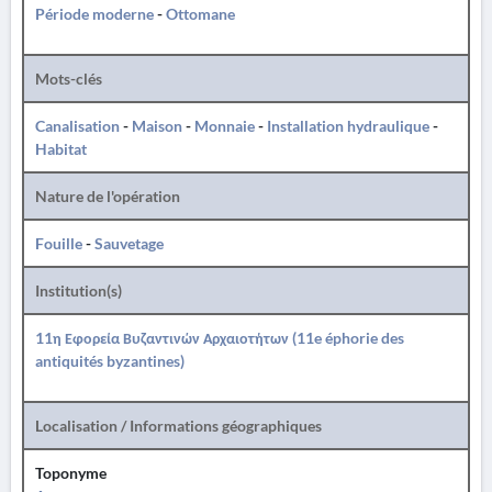
Période moderne
-
Ottomane
Mots-clés
Canalisation
-
Maison
-
Monnaie
-
Installation hydraulique
-
Habitat
Nature de l'opération
Fouille
-
Sauvetage
Institution(s)
11η Εφορεία Βυζαντινών Αρχαιοτήτων (11e éphorie des
antiquités byzantines)
Localisation / Informations géographiques
Toponyme