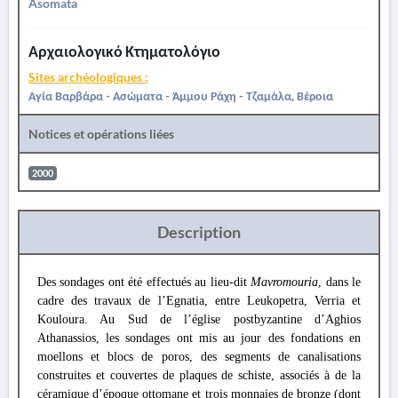
Asomata
Αρχαιολογικό Κτηματολόγιο
Sites archéologiques :
Αγία Βαρβάρα - Ασώματα - Άμμου Ράχη - Τζαμάλα, Βέροια
Notices et opérations liées
2000
Description
Des sondages ont été effectués au lieu-dit
Mavromouria
, dans le
cadre des travaux de l’Egnatia, entre Leukopetra, Verria et
Kouloura. Au Sud de l’église postbyzantine d’Aghios
Athanassios, les sondages ont mis au jour des fondations en
moellons et blocs de poros, des segments de canalisations
construites et couvertes de plaques de schiste, associés à de la
céramique d’époque ottomane et trois monnaies de bronze (dont