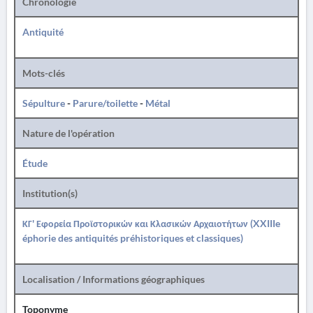
Chronologie
Antiquité
Mots-clés
Sépulture
-
Parure/toilette
-
Métal
Nature de l'opération
Étude
Institution(s)
ΚΓ' Εφορεία Προϊστορικών και Κλασικών Αρχαιοτήτων (XXIIIe
éphorie des antiquités préhistoriques et classiques)
Localisation / Informations géographiques
Toponyme