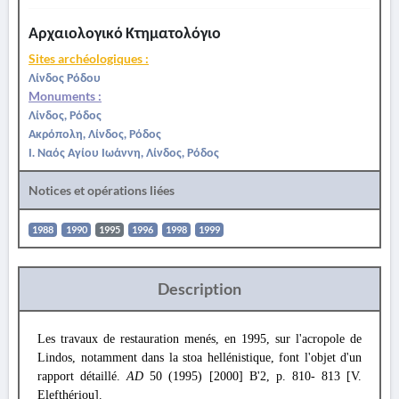
Αρχαιολογικό Κτηματολόγιο
Sites archéologiques :
Λίνδος Ρόδου
Monuments :
Λίνδος, Ρόδος
Ακρόπολη, Λίνδος, Ρόδος
Ι. Ναός Αγίου Ιωάννη, Λίνδος, Ρόδος
Notices et opérations liées
1988
1990
1995
1996
1998
1999
Description
Les travaux de restauration menés, en 1995, sur l'acropole de
Lindos, notamment dans la stoa hellénistique, font l'objet d'un
rapport détaillé.
AD
50 (1995) [2000] B'2, p. 810- 813 [V.
Elefthériou].