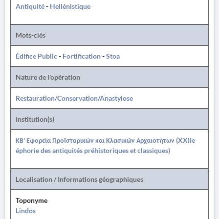
Antiquité
-
Hellénistique
Mots-clés
Édifice Public
-
Fortification
-
Stoa
Nature de l'opération
Restauration/Conservation/Anastylose
Institution(s)
ΚΒ' Εφορεία Προϊστορικών και Κλασικών Αρχαιοτήτων (XXIIe
éphorie des antiquités préhistoriques et classiques)
Localisation / Informations géographiques
Toponyme
Lindos