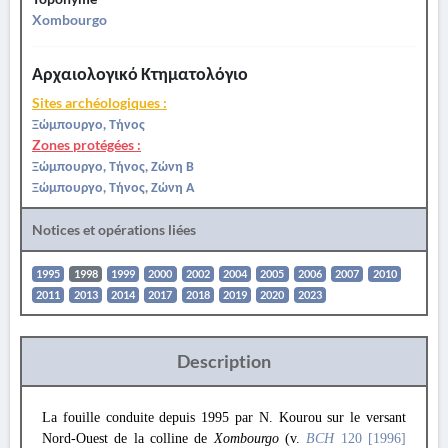
Xombourgo
Αρχαιολογικό Κτηματολόγιο
Sites archéologiques :
Ξώμπουργο, Τήνος
Zones protégées :
Ξώμπουργο, Τήνος, Ζώνη Β
Ξώμπουργο, Τήνος, Ζώνη Α
Notices et opérations liées
1995
1998
1999
2000
2002
2004
2005
2006
2007
2010
2011
2013
2014
2017
2018
2019
2020
2023
Description
La fouille conduite depuis 1995 par N. Kourou sur le versant
Nord-Ouest de la colline de
Xombourgo
(v.
BCH
120 [1996]