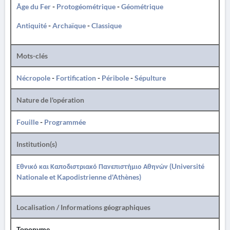
Âge du Fer
-
Protogéométrique
-
Géométrique
Antiquité
-
Archaïque
-
Classique
Mots-clés
Nécropole
-
Fortification
-
Péribole
-
Sépulture
Nature de l'opération
Fouille
-
Programmée
Institution(s)
Εθνικό και Καποδιστριακό Πανεπιστήμιο Αθηνών (Université
Nationale et Kapodistrienne d'Athènes)
Localisation / Informations géographiques
Toponyme