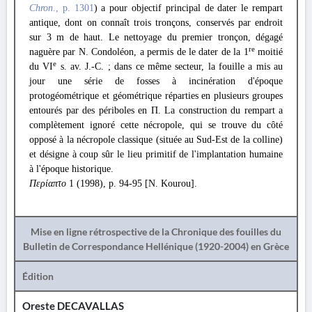
Chron
., p. 1301
) a pour objectif principal de dater le rempart
antique, dont on connaît trois tronçons, conservés par endroit
sur 3 m de haut. Le nettoyage du premier tronçon, dégagé
re
naguère par Ν. Condoléon, a permis de le dater de la 1
moitié
e
du VI
s. av. J.-C. ; dans ce même secteur, la fouille a mis au
jour une série de fosses à incinération d'époque
protogéométrique et géométrique réparties en plusieurs groupes
entourés par des périboles en Π. La construction du rempart a
complètement ignoré cette nécropole, qui se trouve du côté
opposé à la nécropole classique (située au Sud-Est de la colline)
et désigne à coup sûr le lieu primitif de l'implantation humaine
à l'époque historique.
Περίαπτο
1 (1998), p. 94-95 [N. Kourou].
Mise en ligne rétrospective de la Chronique des fouilles du
Bulletin de Correspondance Hellénique (1920-2004) en Grèce
Édition
Oreste DECAVALLAS