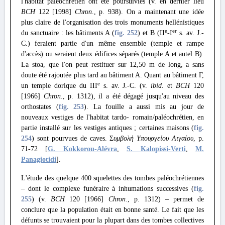
l'habitat paléochrétien ont été poursuivies (v. en dernier lieu
BCH
122 [1998]
Chron
., p. 938). On a maintenant une idée
plus claire de l'organisation des trois monuments hellénistiques
e
er
du sanctuaire : les bâtiments A (
fig. 252
) et Β (II
-I
s. av. J.-
C.) feraient partie d'un même ensemble (temple et rampe
d'accès) ou seraient deux édifices séparés (temple A et autel B).
La stoa, que l'on peut restituer sur 12,50 m de long, a sans
doute été rajoutée plus tard au bâtiment A. Quant au bâtiment Γ,
e
un temple dorique du III
s. av. J.-C. (v.
ibid
. et
BCH
120
[1966]
Chron
., p. 1312), il a été dégagé jusqu'au niveau des
orthostates (
fig. 253
). La fouille a aussi mis au jour de
nouveaux vestiges de l'habitat tardo- romain/paléochrétien, en
partie installé sur les vestiges antiques ; certaines maisons (
fig.
254
) sont pourvues de caves. Σ
υμβολή Υπουργείου Αιγαίου
, p.
71-72 [
G. Kokkorou-Alévra
,
S. Kalopissi-Verti
,
M.
Panagiotidi
].
L'étude des quelque 400 squelettes des tombes paléochrétiennes
– dont le complexe funéraire à inhumations successives (
fig.
255
) (v.
BCH
120 [1966]
Chron
., p. 1312) – permet de
conclure que la population était en bonne santé. Le fait que les
défunts se trouvaient pour la plupart dans des tombes collectives