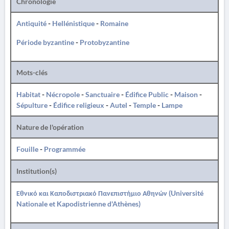
Chronologie
Antiquité
-
Hellénistique
-
Romaine
Période byzantine
-
Protobyzantine
Mots-clés
Habitat
-
Nécropole
-
Sanctuaire
-
Édifice Public
-
Maison
-
Sépulture
-
Édifice religieux
-
Autel
-
Temple
-
Lampe
Nature de l'opération
Fouille
-
Programmée
Institution(s)
Εθνικό και Καποδιστριακό Πανεπιστήμιο Αθηνών (Université
Nationale et Kapodistrienne d'Athènes)