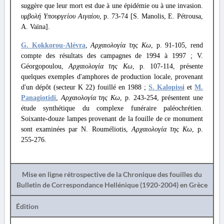
suggère que leur mort est due à une épidémie ou à une invasion.
υμβολή Υπουργείου Αιγαίου
, p. 73-74 [S. Manolis, E. Pétrousa,
A. Vaïna].
G. Kokkorou-Alévra
,
Αρχαιολογία της Κω
, p. 91-105, rend
compte des résultats des campagnes de 1994 à 1997 ; V.
Géorgopoulou,
Αρχαιολογία της Κω
, p. 107-114, présente
quelques exemples d'amphores de production locale, provenant
d'un dépôt (secteur Κ 22) fouillé en 1988 ;
S. Kalopissi
et
M.
Panagiotidi
,
Αρχαιολογία της Κω
, p. 243-254, présentent une
étude synthétique du complexe funéraire paléochrétien.
Soixante-douze lampes provenant de la fouille de ce monument
sont examinées par N. Rouméliotis,
Αρχαιολογία της Κω
, p.
255-276.
Mise en ligne rétrospective de la Chronique des fouilles du
Bulletin de Correspondance Hellénique (1920-2004) en Grèce
Édition