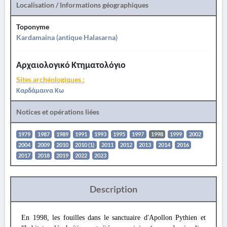
Localisation / Informations géographiques
Toponyme
Kardamaina (antique Halasarna)
Αρχαιολογικό Κτηματολόγιο
Sites archéologiques :
Καρδάμαινα Κω
Notices et opérations liées
1979
1987
1989
1991
1993
1995
1997
1998
1999
2002
2004
2009
2010
2010 (1)
2011
2012
2013
2014
2016
2017
2018
2019
2022
2023
Description
En 1998, les fouilles dans le sanctuaire d'Apollon Pythien et