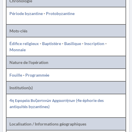
Chronologie
Période byzantine
-
Protobyzantine
Mots-clés
Édifice religieux
-
Baptistère
-
Basilique
-
Inscription
-
Monnaie
Nature de l'opération
Fouille
-
Programmée
Institution(s)
4η Εφορεία Βυζαντινών Αρχαιοτήτων (4e éphorie des
antiquités byzantines)
Localisation / Informations géographiques