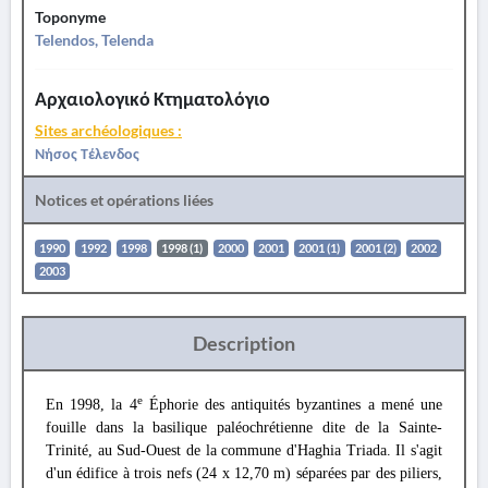
Toponyme
Telendos, Telenda
Αρχαιολογικό Κτηματολόγιο
Sites archéologiques :
Νήσος Τέλενδος
Notices et opérations liées
1990
1992
1998
1998 (1)
2000
2001
2001 (1)
2001 (2)
2002
2003
Description
e
En 1998, la 4
Éphorie des antiquités byzantines a mené une
fouille dans la basilique paléochrétienne dite de la Sainte-
Trinité, au Sud-Ouest de la commune d'Haghia Triada. Il s'agit
d'un édifice à trois nefs (24 x 12,70 m) séparées par des piliers,