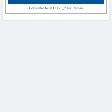
Consulter le BCH 125_2 sur Persée
AVERTISSEMENT
La Chronique des fouilles en ligne ne constitue en aucun cas une publication des
découvertes qui y sont signalées. L'EfA et la BSA ne peuvent délivrer de copie des
illustrations qui y sont reproduites et dont ils ne détiennent pas les droits.