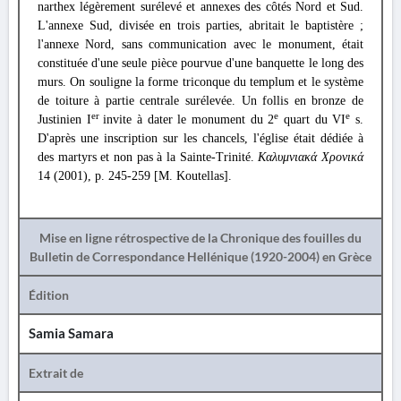
narthex légèrement surélevé et annexes des côtés Nord et Sud.
L'annexe Sud, divisée en trois parties, abritait le baptistère ;
l'annexe Nord, sans communication avec le monument, était
constituée d'une seule pièce pourvue d'une banquette le long des
murs. On souligne la forme triconque du templum et le système
de toiture à partie centrale surélevée. Un follis en bronze de
er
e
e
Justinien I
invite à dater le monument du 2
quart du VI
s.
D'après une inscription sur les chancels, l'église était dédiée à
des martyrs et non pas à la Sainte-Trinité.
Καλυμνιακά Χρονικά
14 (2001), p. 245-259 [M. Koutellas].
Mise en ligne rétrospective de la Chronique des fouilles du
Bulletin de Correspondance Hellénique (1920-2004) en Grèce
Édition
Samia Samara
Extrait de