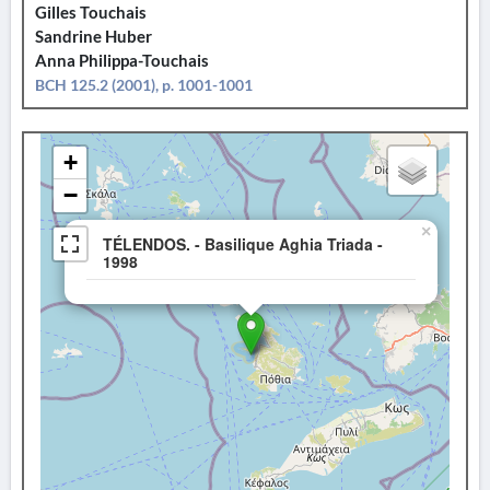
Gilles Touchais
Sandrine Huber
Anna Philippa-Touchais
BCH 125.2 (2001), p. 1001-1001
+
−
×
TÉLENDOS. - Basilique Aghia Triada -
1998