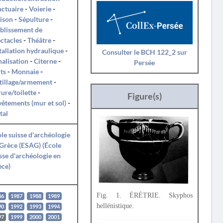
ctuaire
-
Voierie
-
ison
-
Sépulture
-
blissement de
ctacles
-
Théâtre
-
tallation hydraulique
-
Consulter le BCH 122_2 sur
alisation
-
Citerne
-
Persée
ts
-
Monnaie
-
tillage/armement
-
ure/toilette
-
Figure(s)
êtements (mur et sol)
-
tal
le suisse d'archéologie
Grèce (ESAG) (École
sse d'archéologie en
èce)
Fig. 1. ÉRÉTRIE. Skyphos
86
1987
1988
1989
hellénistique.
90
1992
1993
1994
97
1999
2000
2001