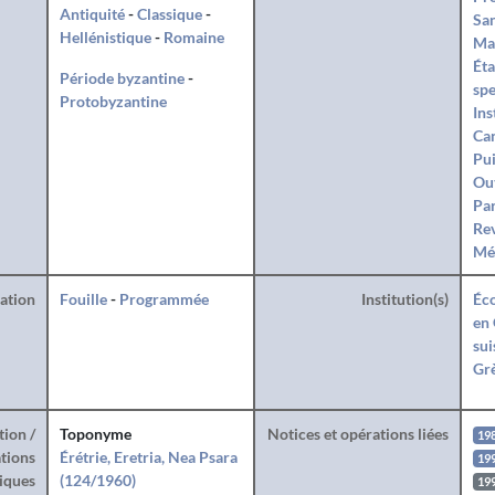
Antiquité
-
Classique
-
San
Hellénistique
-
Romaine
Ma
Éta
Période byzantine
-
spe
Protobyzantine
Ins
Can
Pui
Ou
Par
Rev
Mé
ration
Fouille
-
Programmée
Institution(s)
Éco
en 
sui
Gr
tion /
Toponyme
Notices et opérations liées
19
tions
Érétrie, Eretria, Nea Psara
19
iques
(124/1960)
19