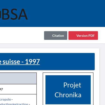
Citation
Version PDF
 suisse - 1997
Projet
97
Chronika
cropole
-
duction/extraction
-