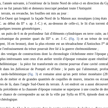
s, l'année suivante, à l'extérieur de la limite Nord de celui-ci en direction du
ace ne fut jamais bâti et demeura inoccupé pendant toute l'Antiquité.
terrain, en revanche, les fouilles ont mis au jour :
 Est-Ouest qui longeait la façade Nord de la Maison aux mosaïques (cinq états 
e
C. au début du II
s. ap. J.-C.) et, au-dessous de celle-ci, le lit d'un torrent
 quelques tessons géométriques ;
 un puits de 6 m de profondeur fait d'éléments cylindriques en terre cuite, au
e
 céramique du premier quart du III
s. av. J.-C. (
fig. 1
) et un trésor de tro
er
ent, 16 en bronze), dont la plus récente est un tétradrachme d'Antiochos I
de
e l'enfouissement du trésor pourrait être lié à la guerre chrémonidienne ;
des vestiges de constructions dont la chronologie s'échelonne entre l'époque 
plus intéressants sont ceux d'un atelier textile d'époque romaine ayant réutilis
 hellénistique : la pièce fut transformée en citerne pourvue d'une cavité central
t dans les
fullonicae
de Pompéi et d'Ostie ; le puits qui l'alimentait, prof
tardo-hellénistique (
fig. 3
) et romaine ainsi qu'un petit trésor monétaire (2
ds de métier et de grandes quantités de coquilles de murex, intactes ou écrasé
es de là, dans l'angle Sud-Ouest du terrain. À cet endroit on a aussi découvert
 la précédente et la chaussée d'époque romaine se superpose à une couche de de
ute chance de correspondre au sac de la ville par Sylla en 87/6, épisode dont on
archéologique.