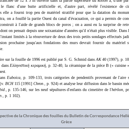
anchée de 12 x 3 m ouverte dans la partie supérieure du
koilon
a, d'une par
le flanc d'une butte artificielle et, d'autre part, révélé l'existence de 
s elle a fourni trop peu de matériel stratifié pour que la datation du monum
stra, on a fouillé la partie Ouest du canal d'évacuation, ce qui a permis de con
it construit à l'aide de grands blocs de poros ; on a aussi eu la surprise de re
 dont on pensait depuis une soixantaine d'années qu'il n'était plus visible. Dans 
'instant limités à la réouverture de deux des trois petits sondages effectués jad
ension prochaine jusqu'aux fondations des murs devrait fournir du matériel st
ie.
re sur la fouille de 1996 est publié par S. G. Schmid dans
AK
40 (1997), p. 1
, dans
Ελληνιστική κεραμική
, p. 32-40, la céramique de la pièce Β (« cuisine »
est.
dans
Euboica
, p. 109-133, trois catégories de pendentifs provenant de l'aire 
 (v.
BCH
115 [1991]
Chron
., p. 924) et analyse leur diffusion dans le bassin mé
bid
., p. 135-146, sur les neuf sépultures d'enfants du cimetière de l'
hérôon
, p
n
., p. 1 102).
spective de la Chronique des fouilles du Bulletin de Correspondance Hel
Grèce