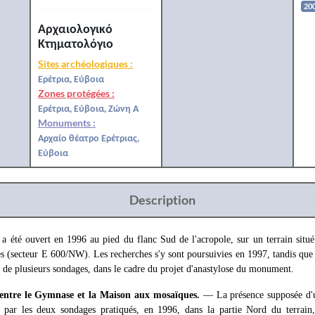
20
Αρχαιολογικό
Κτηματολόγιο
Sites archéologiques :
Ερέτρια, Εύβοια
Zones protégées :
Ερέτρια, Εύβοια, Ζώνη Α
Monuments :
Αρχαίο θέατρο Ερέτριας,
Εύβοια
Description
a été ouvert en 1996 au pied du flanc Sud de l'acropole, sur un terrain situé
 (secteur Ε 600/NW). Les recherches s'y sont poursuivies en 1997, tandis que 
 de plusieurs sondages, dans le cadre du projet d'anastylose du monument.
entre le Gymnase et la Maison aux mosaïques.
— La présence supposée d'u
i par les deux sondages pratiqués, en 1996, dans la partie Nord du terrain