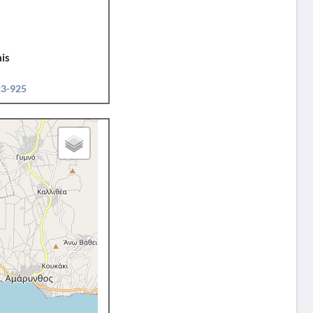
is
23-925