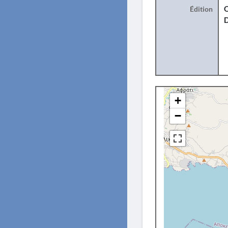
Édition
O
+
−