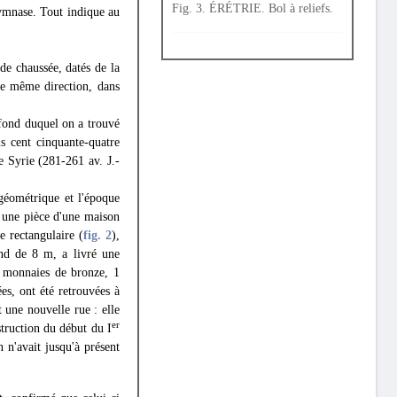
Fig. 3. ÉRÉTRIE. Bol à reliefs.
 Gymnase. Tout indique au
de chaussée, datés de la
 de même direction, dans
 fond duquel on a trouvé
is cent cinquante-quatre
 Syrie (281-261 av. J.-
géométrique et l'époque
é une pièce d'une maison
e rectangulaire (
fig. 2
),
ond de 8 m, a livré une
8 monnaies de bronze, 1
es, ont été retrouvées à
 une nouvelle rue : elle
er
struction du début du I
 n'avait jusqu'à présent