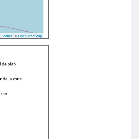
Leaflet
| ©
OpenStreetMap
d de plan
r de la zone
cran