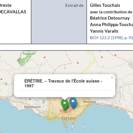
reste
Extrait de
Gilles Touchais
DECAVALLAS
avec la contribution de
Béatrice Detournay
Anna Philippa-Toucha
Yannis Varalis
BCH 122.2 (1998), p. 9
×
ÉRÉTRIE. – Travaux de l'École suisse -
1997