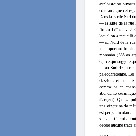
exploratoires ouverte
contraire que cet esp
Dans la partie Sud du 
— la suite de la rue
e
fin du IV
s. av. J.-
lequel on a recueilli
— au Nord de la rue,
un important lot de
monnaies (338 en arg
C), ce qui suggère qu
— au Sud de la rue, 
paléochrétienne. Les 
classique et un puits
comme on en connaî
abondante céramique 
d'argent). Quinze poi
une vingtaine de mètr
est perpendiculaire à
s. av. J.-C. qui a to
décelé aucune trace 