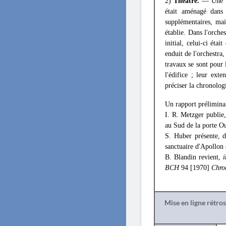
2)
Théâtre.
— Une tr
était aménagé dans 
supplémentaires, mai
établie. Dans l'orche
initial, celui-ci éta
enduit de l'orchestra,
travaux se sont pour l
l'édifice ; leur ext
préciser la chronolog
Un rapport préliminai
I. R. Metzger publie
au Sud de la porte Ou
S. Huber présente, 
sanctuaire d'Apollon
B. Blandin revient,
i
BCH
94 [1970]
Chro
Mise en ligne rétro