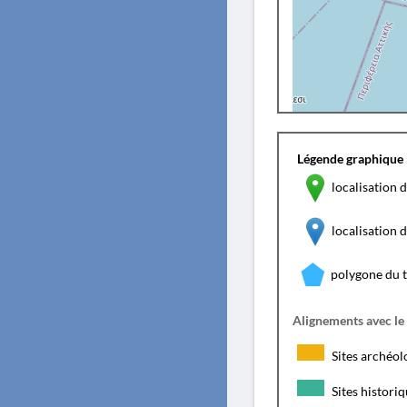
Légende graphique 
localisation d
localisation
polygone du 
Alignements avec le
Sites archéol
Sites histori