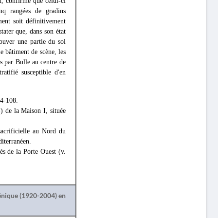
t, confirmé que celui-ci
cinq rangées de gradins
ent soit définitivement
stater que, dans son état
trouver une partie du sol
le bâtiment de scène, les
is par Bulle au centre de
ratifié susceptible d'en
04-108.
) de la Maison I, située
sacrificielle au Nord du
diterranéen.
rès de la Porte Ouest (v.
lénique (1920-2004) en