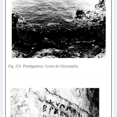
Fig. 233. Pholégandros. Grotte de Chrysospilia.