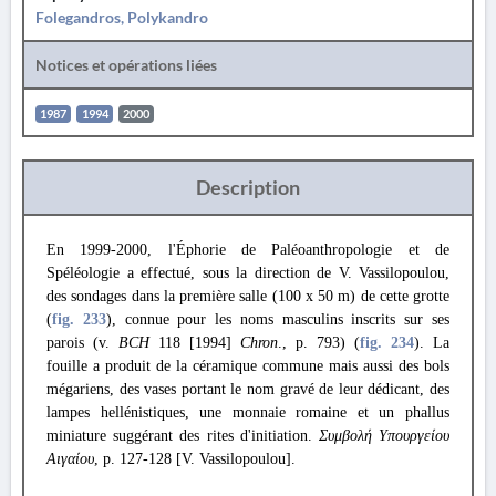
Folegandros, Polykandro
Notices et opérations liées
1987
1994
2000
Description
En 1999-2000, l'Éphorie de Paléoanthropologie et de
Spéléologie a effectué, sous la direction de V. Vassilopoulou,
des sondages dans la première salle (100 x 50 m) de cette grotte
(
fig. 233
), connue pour les noms masculins inscrits sur ses
parois (v.
BCH
118 [1994]
Chron
., p. 793) (
fig. 234
). La
fouille a produit de la céramique commune mais aussi des bols
mégariens, des vases portant le nom gravé de leur dédicant, des
lampes hellénistiques, une monnaie romaine et un phallus
miniature suggérant des rites d'initiation.
Συμβολή Υπουργείου
Αιγαίου
, p. 127-128 [V. Vassilopoulou].