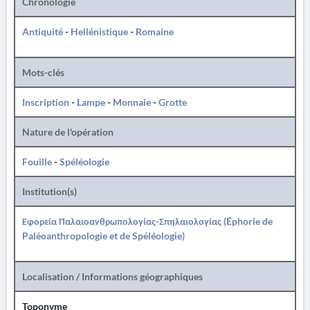
Chronologie
Antiquité
-
Hellénistique
-
Romaine
Mots-clés
Inscription
-
Lampe
-
Monnaie
-
Grotte
Nature de l'opération
Fouille
-
Spéléologie
Institution(s)
Εφορεία Παλαιοανθρωπολογίας-Σπηλαιολογίας (Éphorie de
Paléoanthropologie et de Spéléologie)
Localisation / Informations géographiques
Toponyme