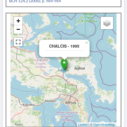
BCH 124.2 (2000), p. 964-964
+
−
×
CHALCIS - 1995
Leaflet
| ©
OpenStreetMap