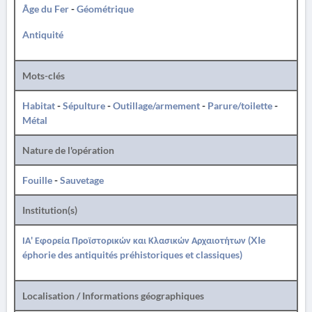
Âge du Fer
-
Géométrique
Antiquité
Mots-clés
Habitat
-
Sépulture
-
Outillage/armement
-
Parure/toilette
-
Métal
Nature de l'opération
Fouille
-
Sauvetage
Institution(s)
ΙΑ' Εφορεία Προϊστορικών και Κλασικών Αρχαιοτήτων (XIe
éphorie des antiquités préhistoriques et classiques)
Localisation / Informations géographiques