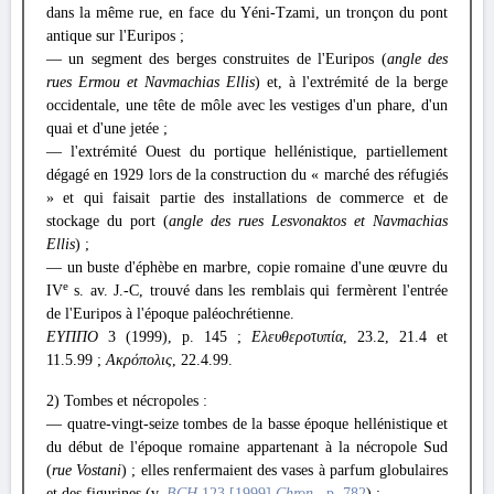
dans la même rue, en face du Yéni-Tzami, un tronçon du pont
antique sur l'Euripos ;
— un segment des berges construites de l'Euripos (
angle des
rues Ermou et Navmachias Ellis
) et, à l'extrémité de la berge
occidentale, une tête de môle avec les vestiges d'un phare, d'un
quai et d'une jetée ;
— l'extrémité Ouest du portique hellénistique, partiellement
dégagé en 1929 lors de la construction du « marché des réfugiés
» et qui faisait partie des installations de commerce et de
stockage du port (
angle des rues Lesvonaktos et Navmachias
Ellis
) ;
— un buste d'éphèbe en marbre, copie romaine d'une œuvre du
e
IV
s. av. J.-C, trouvé dans les remblais qui fermèrent l'entrée
de l'Euripos à l'époque paléochrétienne.
ΕΥΠΠΟ
3 (1999), p. 145 ;
Ελευθεροτυπία
, 23.2, 21.4 et
11.5.99 ;
Ακρόπολις
, 22.4.99.
2) Tombes et nécropoles :
— quatre-vingt-seize tombes de la basse époque hellénistique et
du début de l'époque romaine appartenant à la nécropole Sud
(
rue Vostani
) ; elles renfermaient des vases à parfum globulaires
et des figurines (v.
BCH
123 [1999]
Chron
., p. 782
) ;