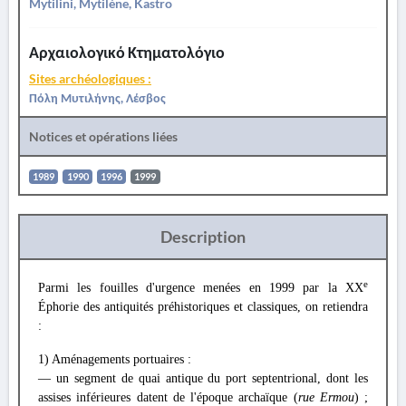
Mytilini, Mytilène, Kastro
Αρχαιολογικό Κτηματολόγιο
Sites archéologiques :
Πόλη Μυτιλήνης, Λέσβος
Notices et opérations liées
1989
1990
1996
1999
Description
e
Parmi les fouilles d'urgence menées en 1999 par la XX
Éphorie des antiquités préhistoriques et classiques, on retiendra
:
1) Aménagements portuaires :
— un segment de quai antique du port septentrional, dont les
assises inférieures datent de l'époque archaïque (
rue Ermou
) ;