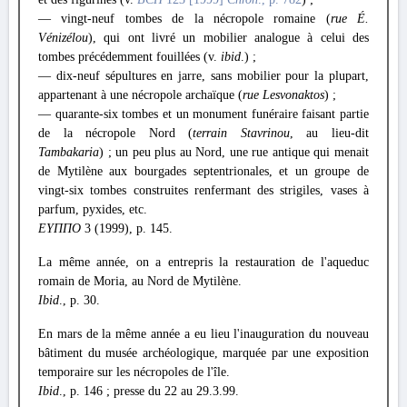
— vingt-neuf tombes de la nécropole romaine (
rue É.
Vénizélou
), qui ont livré un mobilier analogue à celui des
tombes précédemment fouillées (v.
ibid
.) ;
— dix-neuf sépultures en jarre, sans mobilier pour la plupart,
appartenant à une nécropole archaïque (
rue Lesvonaktos
) ;
— quarante-six tombes et un monument funéraire faisant partie
de la nécropole Nord (
terrain Stavrinou
, au lieu-dit
Tambakaria
) ; un peu plus au Nord, une rue antique qui menait
de Mytilène aux bourgades septentrionales, et un groupe de
vingt-six tombes construites renfermant des strigiles, vases à
parfum, pyxides, etc.
ΕΥΠΠΟ
3 (1999), p. 145.
La même année, on a entrepris la restauration de l'aqueduc
romain de Moria, au Nord de Mytilène.
Ibid
., p. 30.
En mars de la même année a eu lieu l'inauguration du nouveau
bâtiment du musée archéologique, marquée par une exposition
temporaire sur les nécropoles de l'île.
Ibid
., p. 146 ; presse du 22 au 29.3.99.