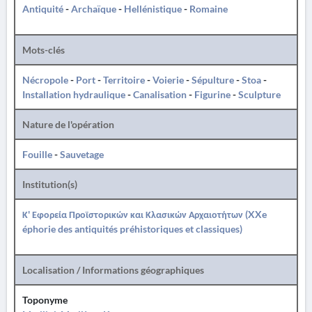
Antiquité
-
Archaïque
-
Hellénistique
-
Romaine
Mots-clés
Nécropole
-
Port
-
Territoire
-
Voierie
-
Sépulture
-
Stoa
-
Installation hydraulique
-
Canalisation
-
Figurine
-
Sculpture
Nature de l'opération
Fouille
-
Sauvetage
Institution(s)
Κ' Εφορεία Προϊστορικών και Κλασικών Αρχαιοτήτων (XXe
éphorie des antiquités préhistoriques et classiques)
Localisation / Informations géographiques
Toponyme