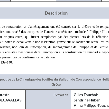
Description
 de restauration et d'aménagement ont été centrés sur le théâtre et le rempa
res ont révélé des tronçons de l'enceinte antérieure, attribuée à Philippe II : 
 en briques crues, qui furent remplacées par des pierres lors de la réfectio
out noter la découverte d'une inscription gravée sur le rocher sur lequel est f
 présence, non loin de l'inscription, du monogramme de Philippe et de l'étoil
eux épistates mentionnés dans l'inscription à la construction du rempart à l'épo
ne permet pas de confirmer cette datation.
. 139-140.
spective de la Chronique des fouilles du Bulletin de Correspondance Hel
Grèce
reste
Extrait de
Gilles Touchais
DECAVALLAS
Sandrine Huber
Anna Philippa-Toucha