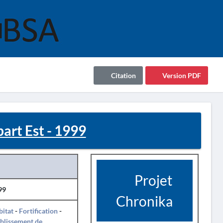
Citation
Version PDF
art Est - 1999
Projet
99
Chronika
itat
-
Fortification
-
blissement de