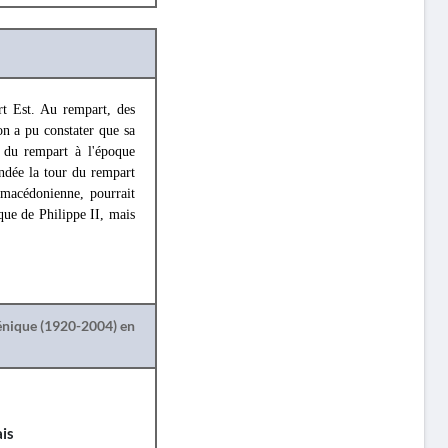
rt Est. Au rempart, des
on a pu constater que sa
n du rempart à l'époque
ondée la tour du rempart
e macédonienne, pourrait
que de Philippe II, mais
lénique (1920-2004) en
is