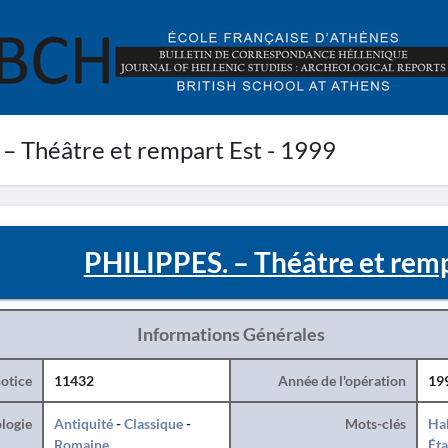
– Théâtre et rempart Est - 1999
PHILIPPES. – Théâtre et remp
Informations Générales
otice
11432
Année de l'opération
19
logie
Antiquité
-
Classique
-
Mots-clés
Hab
Romaine
Éta