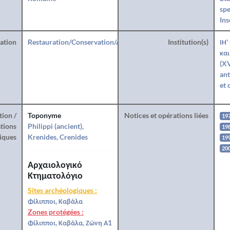
spe
Ins
ration
Restauration/Conservation/Anastylose
Institution(s)
ΙΗ'
και
(XV
ant
et 
tion /
Toponyme
Notices et opérations liées
19
tions
Philippi (ancient),
19
iques
Krenides, Crenides
19
20
Αρχαιολογικό
Κτηματολόγιο
Sites archéologiques :
Φίλιπποι, Καβάλα
Zones protégées :
Φίλιπποι, Καβάλα, Ζώνη Α1