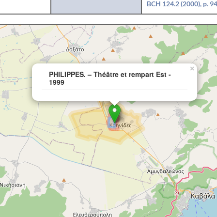
BCH 124.2 (2000), p. 9
×
PHILIPPES. – Théâtre et rempart Est -
1999