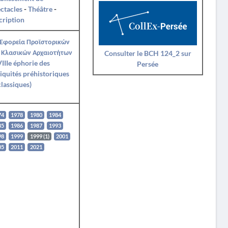
ctacles
-
Théâtre
-
cription
 Εφορεία Προϊστορικών
 Κλασικών Αρχαιοτήτων
Consulter le BCH 124_2 sur
IIIe éphorie des
Persée
iquités préhistoriques
classiques)
74
1978
1980
1984
85
1986
1987
1993
98
1999
1999 (1)
2001
05
2011
2021