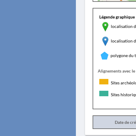
Légende graphique 
localisation d
localisation
polygone du 
Alignements avec le
Sites archéol
Sites histori
Date de cr