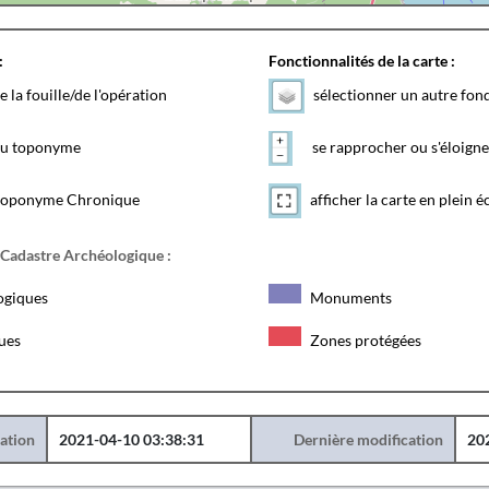
:
Fonctionnalités de la carte :
e la fouille/de l'opération
sélectionner un autre fon
 du toponyme
se rapprocher ou s'éloigne
toponyme Chronique
afficher la carte en plein é
 Cadastre Archéologique :
ogiques
Monuments
ques
Zones protégées
éation
2021-04-10 03:38:31
Dernière modification
20