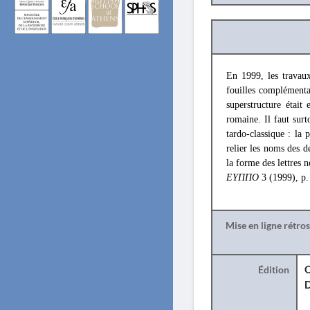
En 1999, les travaux
fouilles complémentai
superstructure était
romaine. Il faut surt
tardo-classique : la
relier les noms des d
la forme des lettres 
ΕΥΠΠΟ
3 (1999), p
Mise en ligne rétro
Édition
O