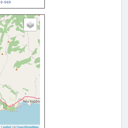
49-949
Leaflet
| ©
OpenStreetMap