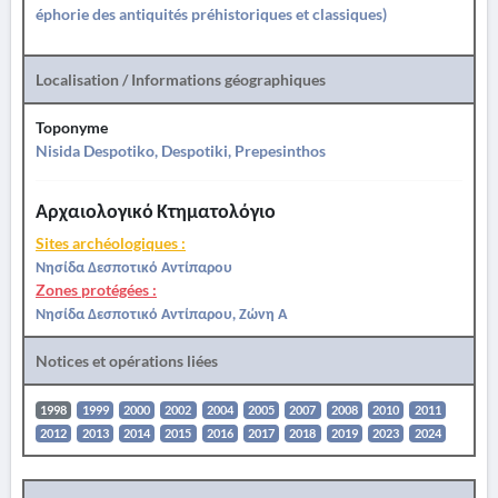
éphorie des antiquités préhistoriques et classiques)
Localisation / Informations géographiques
Toponyme
Nisida Despotiko, Despotiki, Prepesinthos
Αρχαιολογικό Κτηματολόγιο
Sites archéologiques :
Νησίδα Δεσποτικό Αντίπαρου
Zones protégées :
Νησίδα Δεσποτικό Αντίπαρου, Ζώνη Α
Notices et opérations liées
1998
1999
2000
2002
2004
2005
2007
2008
2010
2011
2012
2013
2014
2015
2016
2017
2018
2019
2023
2024