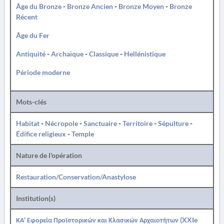
Âge du Bronze
-
Bronze Ancien
-
Bronze Moyen
-
Bronze
Récent
Âge du Fer
Antiquité
-
Archaïque
-
Classique
-
Hellénistique
Période moderne
Mots-clés
Habitat
-
Nécropole
-
Sanctuaire
-
Territoire
-
Sépulture
-
Édifice religieux
-
Temple
Nature de l'opération
Restauration/Conservation/Anastylose
Institution(s)
ΚΑ' Εφορεία Προϊστορικών και Κλασικών Αρχαιοτήτων (XXIe