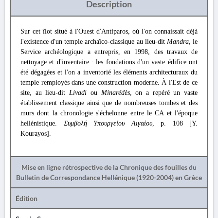
Description
Sur cet îlot situé à l'Ouest d'Antiparos, où l'on connaissait déjà
l'existence d'un temple archaïco-classique au lieu-dit
Mandra
, le
Service archéologique a entrepris, en 1998, des travaux de
nettoyage et d'inventaire : les fondations d'un vaste édifice ont
été dégagées et l'on a inventorié les éléments architecturaux du
temple remployés dans une construction moderne. À l'Est de ce
site, au lieu-dit
Livadi
ou
Minarédès
, on a repéré un vaste
établissement classique ainsi que de nombreuses tombes et des
murs dont la chronologie s'échelonne entre le CA et l'époque
hellénistique.
Συμβολή Υπουργείου Αιγαίου
, p. 108 [Y.
Kourayos].
Mise en ligne rétrospective de la Chronique des fouilles du
Bulletin de Correspondance Hellénique (1920-2004) en Grèce
Édition