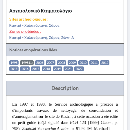
Αρχαιολογικό Κτηματολόγιο
Sites archéologiques :
Καστρί - Χαλανδριανή, Σύρος
Zones protégées :
Καστρί - Χαλανδριανή, Σύρος, Ζώνη Α
Notices et opérations liées
1998
1998 (1)
2006
2007
2008
2009
2010
2011
2012
2015
2016
2017
2018
2019
2021
2022
Description
En 1997 et 1998, le Service archéologique a procédé à
d'importants travaux de nettoyage, de consolidation et
d'aménagement sur le site de Kastri ; à cette occasion a été édité
un petit guide (déjà signalé dans
BCH
123 [1999]
Chron
., p.
798).
Συμβολή Υπουργείου Αιγαίου
, p. 91-92 [M. Marthari].