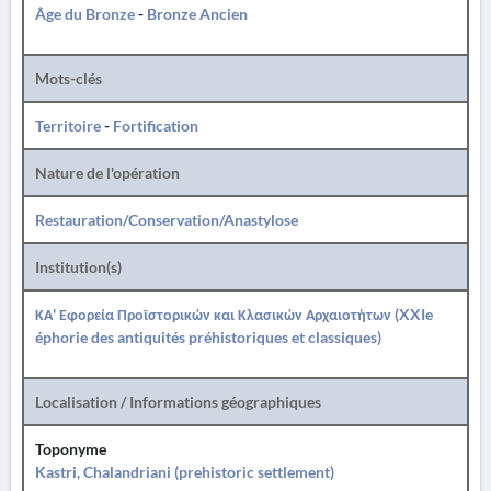
Âge du Bronze
-
Bronze Ancien
Mots-clés
Territoire
-
Fortification
Nature de l'opération
Restauration/Conservation/Anastylose
Institution(s)
ΚΑ' Εφορεία Προϊστορικών και Κλασικών Αρχαιοτήτων (XXIe
éphorie des antiquités préhistoriques et classiques)
Localisation / Informations géographiques
Toponyme
Kastri, Chalandriani (prehistoric settlement)