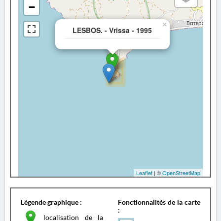
−
×
LESBOS. - Vrissa - 1995
Leaflet
| ©
OpenStreetMap
Légende graphique :
Fonctionnalités de la carte
:
localisation de la