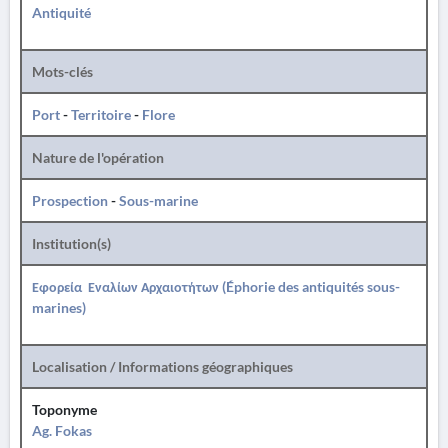
Antiquité
Mots-clés
Port
-
Territoire
-
Flore
Nature de l'opération
Prospection
-
Sous-marine
Institution(s)
Εφορεία Εναλίων Αρχαιοτήτων (Éphorie des antiquités sous-
marines)
Localisation / Informations géographiques
Toponyme
Ag. Fokas