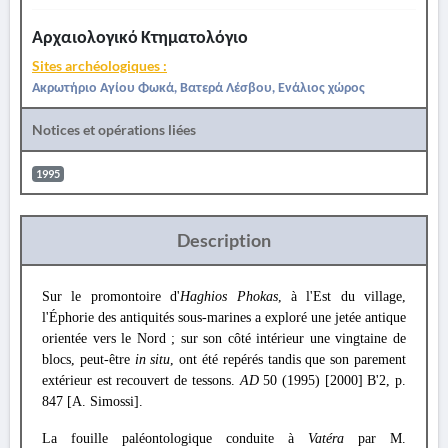
Αρχαιολογικό Κτηματολόγιο
Sites archéologiques :
Ακρωτήριο Αγίου Φωκά, Βατερά Λέσβου, Ενάλιος χώρος
Notices et opérations liées
1995
Description
Sur le promontoire d'
Haghios Phokas
, à l'Est du village,
l'Éphorie des antiquités sous-marines a exploré une jetée antique
orientée vers le Nord ; sur son côté intérieur une vingtaine de
blocs, peut-être
in situ
, ont été repérés tandis que son parement
extérieur est recouvert de tessons.
AD
50 (1995) [2000] B'2, p.
847 [A. Simossi].
La fouille paléontologique conduite à
Vatéra
par M.