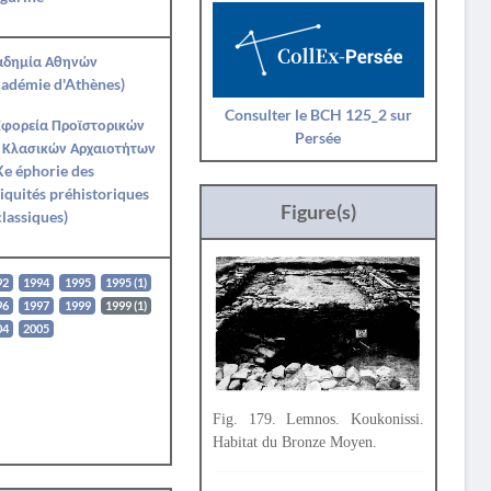
αδημία Αθηνών
adémie d'Athènes)
Consulter le BCH 125_2 sur
Εφορεία Προϊστορικών
Persée
 Κλασικών Αρχαιοτήτων
e éphorie des
iquités préhistoriques
Figure(s)
classiques)
92
1994
1995
1995 (1)
96
1997
1999
1999 (1)
04
2005
Fig. 179. Lemnos. Koukonissi.
Habitat du Bronze Moyen.