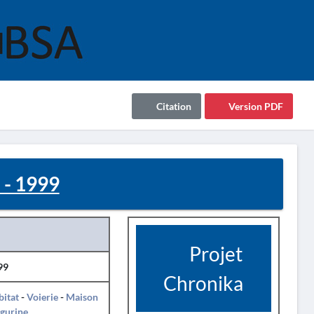
Citation
Version PDF
 - 1999
Projet
99
Chronika
itat
-
Voierie
-
Maison
igurine