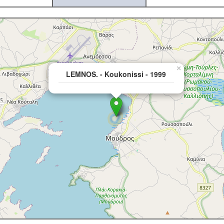
×
LEMNOS. - Koukonissi - 1999