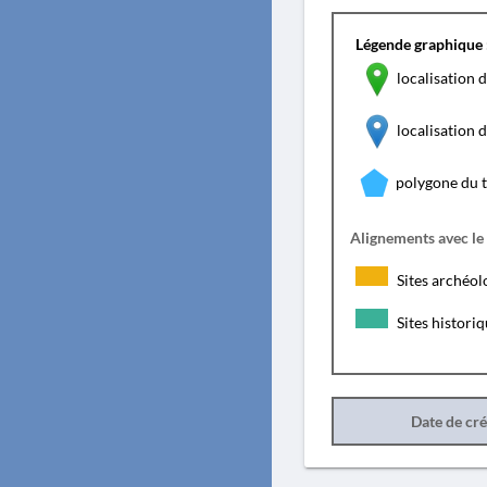
Légende graphique 
localisation d
localisation
polygone du 
Alignements avec le
Sites archéol
Sites histori
Date de cr