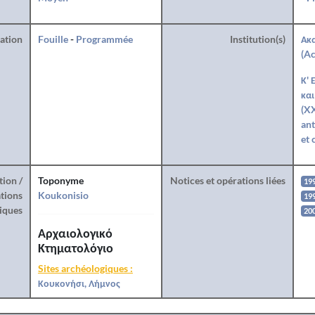
ration
Fouille
-
Programmée
Institution(s)
Ακ
(Ac
Κ' 
και
(XX
ant
et 
tion /
Toponyme
Notices et opérations liées
19
tions
Koukonisio
19
iques
20
Αρχαιολογικό
Κτηματολόγιο
Sites archéologiques :
Κουκονήσι, Λήμνος