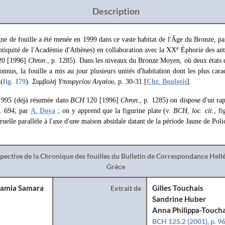
Description
e de fouille a été menée en 1999 dans ce vaste habitat de l'Âge du Bronze, p
e
ntiquité de l'Académie d'Athènes) en collaboration avec la XX
Éphorie des anti
20 [1996]
Chron
., p. 1285). Dans les niveaux du Bronze Moyen, où deux états d
onnus, la fouille a mis au jour plusieurs unités d'habitation dont les plus cara
 (
fig. 179
).
Συμβολή Υπουργείου Αιγαίου
, p. 30-31 [
Chr. Boulotis
].
1995 (déjà résumée dans
BCH
120 [1996]
Chron
., p. 1285) on dispose d'un ra
p. 694, par
A. Dova
; on y apprend que la figurine plate (ν.
BCH
,
loc. cit.
, f
 ruelle parallèle à l'axe d'une maison absidale datant de la période Jaune de Poli
spective de la Chronique des fouilles du Bulletin de Correspondance Hel
Grèce
amia Samara
Extrait de
Gilles Touchais
Sandrine Huber
Anna Philippa-Toucha
BCH 125.2 (2001), p. 9