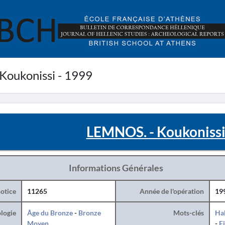
oukonissi - 1999
LEMNOS. - Koukonissi
Informations Générales
otice
11265
Année de l'opération
19
logie
Âge du Bronze
-
Bronze
Mots-clés
Hab
Moyen
-
F