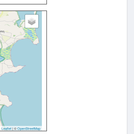
Leaflet
| ©
OpenStreetMap