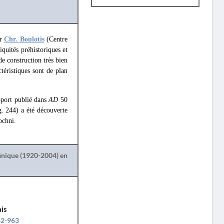
ar
Chr. Boulotis
(Centre
quités préhistoriques et
e construction très bien
ctéristiques sont de plan
pport publié dans
AD
50
ig. 244) a été découverte
ochni.
lénique (1920-2004) en
is
62-963