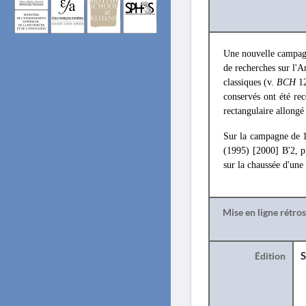
Une nouvelle campagn
de recherches sur l'A
classiques (v.
BCH
1
conservés ont été rec
rectangulaire allongé
Sur la campagne de 
(1995) [2000] B'2, 
sur la chaussée d'une
Mise en ligne rétro
Édition
S