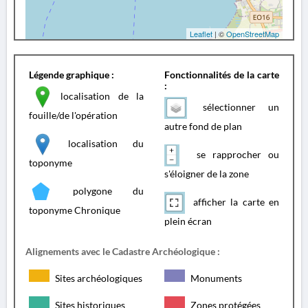
Leaflet
| ©
OpenStreetMap
Légende graphique :
Fonctionnalités de la carte
:
localisation de la
sélectionner un
fouille/de l'opération
autre fond de plan
localisation du
se rapprocher ou
toponyme
s'éloigner de la zone
polygone du
afficher la carte en
toponyme Chronique
plein écran
Alignements avec le Cadastre Archéologique :
Sites archéologiques
Monuments
Sites historiques
Zones protégées