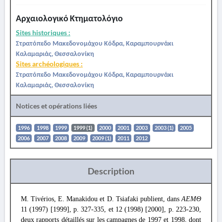
Αρχαιολογικό Κτηματολόγιο
Sites historiques :
Στρατόπεδο Μακεδονομάχου Κόδρα, Καραμπουρνάκι
Καλαμαριάς, Θεσσαλονίκη
Sites archéologiques :
Στρατόπεδο Μακεδονομάχου Κόδρα, Καραμπουρνάκι
Καλαμαριάς, Θεσσαλονίκη
Notices et opérations liées
1996
1998
1999
1999 (1)
2000
2001
2003
2003 (1)
2005
2006
2007
2008
2009
2009 (1)
2011
2012
Description
M. Tivérios, E. Manakidou et D. Tsiafaki publient, dans
ΑΕΜΘ
11 (1997) [1999], p. 327-335, et 12 (1998) [2000], p. 223-230,
deux rapports détaillés sur les campagnes de 1997 et 1998, dont