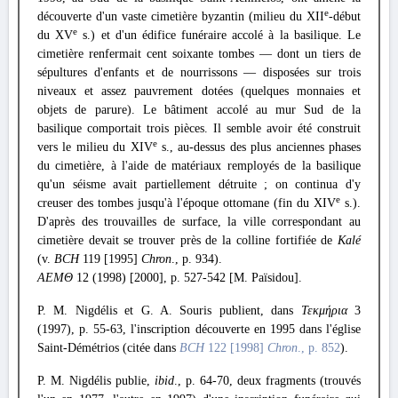
e
découverte d'un vaste cimetière byzantin (milieu du XII
-début
e
du XV
s.) et d'un édifice funéraire accolé à la basilique. Le
cimetière renfermait cent soixante tombes — dont un tiers de
sépultures d'enfants et de nourrissons — disposées sur trois
niveaux et assez pauvrement dotées (quelques monnaies et
objets de parure). Le bâtiment accolé au mur Sud de la
basilique comportait trois pièces. Il semble avoir été construit
e
vers le milieu du XIV
s., au-dessus des plus anciennes phases
du cimetière, à l'aide de matériaux remployés de la basilique
qu'un séisme avait partiellement détruite ; on continua d'y
e
creuser des tombes jusqu'à l'époque ottomane (fin du XIV
s.).
D'après des trouvailles de surface, la ville correspondant au
cimetière devait se trouver près de la colline fortifiée de
Kalé
(v.
BCH
119 [1995]
Chron
., p. 934).
ΑΕΜΘ
12 (1998) [2000], p. 527-542 [M. Païsidou].
P. M. Nigdélis et G. A. Souris publient, dans
Τεκμήρια
3
(1997), p. 55-63, l'inscription découverte en 1995 dans l'église
Saint-Démétrios (citée dans
BCH
122 [1998]
Chron
., p. 852
).
P. M. Nigdélis publie,
ibid
., p. 64-70, deux fragments (trouvés