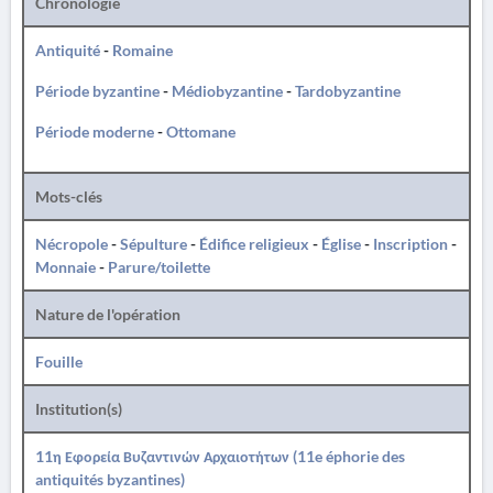
Chronologie
Antiquité
-
Romaine
Période byzantine
-
Médiobyzantine
-
Tardobyzantine
Période moderne
-
Ottomane
Mots-clés
Nécropole
-
Sépulture
-
Édifice religieux
-
Église
-
Inscription
-
Monnaie
-
Parure/toilette
Nature de l'opération
Fouille
Institution(s)
11η Εφορεία Βυζαντινών Αρχαιοτήτων (11e éphorie des
antiquités byzantines)