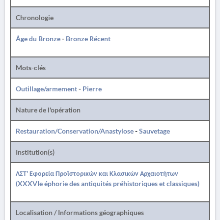
Chronologie
Âge du Bronze
-
Bronze Récent
Mots-clés
Outillage/armement
-
Pierre
Nature de l'opération
Restauration/Conservation/Anastylose
-
Sauvetage
Institution(s)
ΛΣΤ' Εφορεία Προϊστορικών και Κλασικών Αρχαιοτήτων
(XXXVIe éphorie des antiquités préhistoriques et classiques)
Localisation / Informations géographiques