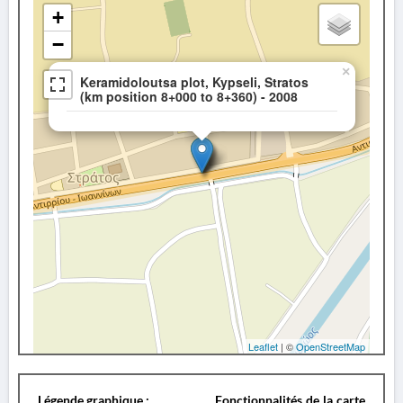
+
−
×
Keramidoloutsa plot, Kypseli, Stratos
(km position 8+000 to 8+360) - 2008
Leaflet
| ©
OpenStreetMap
Légende graphique :
Fonctionnalités de la carte