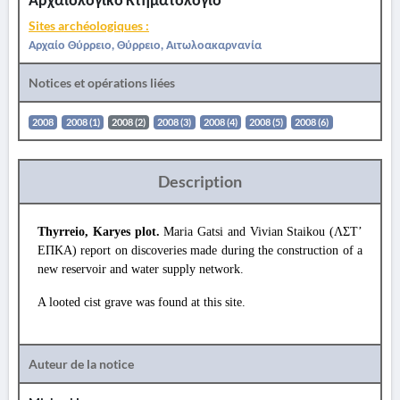
Sites archéologiques :
Αρχαίο Θύρρειο, Θύρρειο, Αιτωλοακαρνανία
Notices et opérations liées
2008
2008 (1)
2008 (2)
2008 (3)
2008 (4)
2008 (5)
2008 (6)
Description
Thyrreio, Karyes plot.
Maria Gatsi and Vivian Staikou (ΛΣΤ’
ΕΠΚΑ) report on discoveries made during the construction of a
new reservoir and water supply network.
A looted cist grave was found at this site.
Auteur de la notice