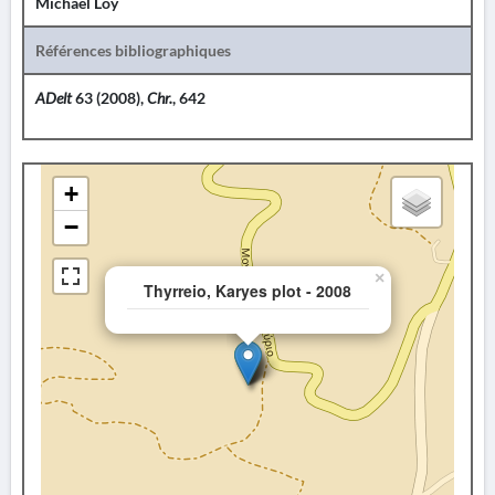
Michael Loy
Références bibliographiques
ADelt
63 (2008),
Chr.
, 642
+
−
×
Thyrreio, Karyes plot - 2008