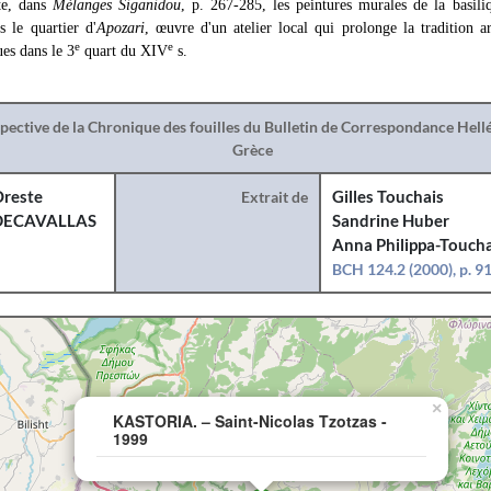
te, dans
Mélanges Siganidou
, p. 267-285, les peintures murales de la basili
s le quartier d'
Apozari
, œuvre d'un atelier local qui prolonge la tradition a
e
e
es dans le 3
quart du XIV
s.
spective de la Chronique des fouilles du Bulletin de Correspondance Hel
Grèce
reste
Extrait de
Gilles Touchais
DECAVALLAS
Sandrine Huber
Anna Philippa-Toucha
BCH 124.2 (2000), p. 9
×
KASTORIA. – Saint-Nicolas Tzotzas -
1999