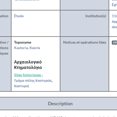
Égl
ration
Étude
Institution(s)
11
Αρχ
des
tion /
Toponyme
Notices et opérations liées
19
tions
Kastoria, Kesrie
iques
Αρχαιολογικό
Κτηματολόγιο
Sites historiques :
Τμήμα πόλης Καστοριάς,
Καστοριά
Description