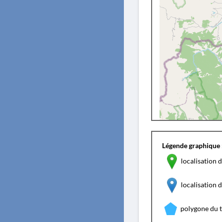
Légende graphique 
localisation d
localisation
polygone du 