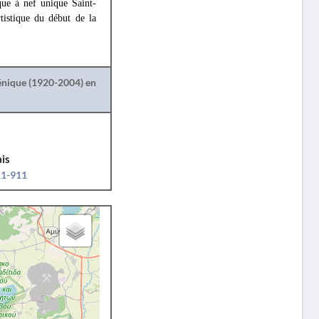
que à nef unique Saint-
rtistique du début de la
lénique (1920-2004) en
is
11-911