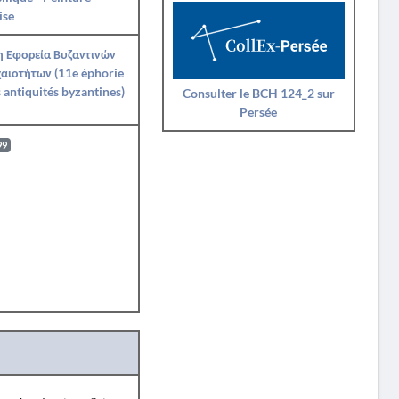
ise
η Εφορεία Βυζαντινών
αιοτήτων (11e éphorie
 antiquités byzantines)
Consulter le BCH 124_2 sur
Persée
99