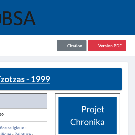
Citation
Version PDF
zotzas - 1999
Projet
99
Chronika
fice religieux
-
ilique
-
Peinture
-