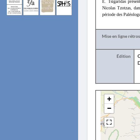
E. Tsigaridas présen
Nicolas Tzotzas, dan
période des Paléologu
Mise en ligne rétro
Édition
O
+
−