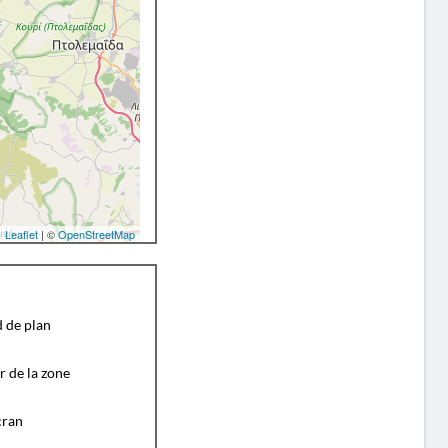
Leaflet
| ©
OpenStreetMap
d de plan
r de la zone
cran