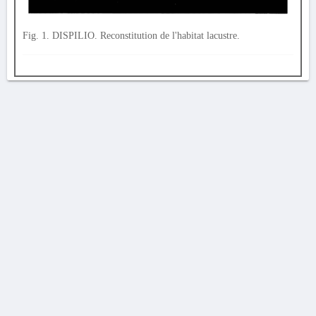
Fig. 1. DISPILIO. Reconstitution de l'habitat lacustre.
AVERTISSEMENT
La Chronique des fouilles en ligne ne constitue en aucun cas une publication des
découvertes qui y sont signalées. L'EfA et la BSA ne peuvent délivrer de copie des