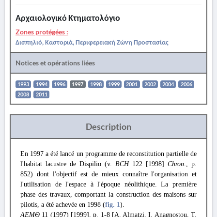
Αρχαιολογικό Κτηματολόγιο
Zones protégées :
Δισπηλιό, Καστοριά, Περιφερειακή Ζώνη Προστασίας
Notices et opérations liées
1993
1994
1996
1997
1998
1999
2001
2002
2004
2006
2008
2011
Description
En 1997 a été lancé un programme de reconstitution partielle de
l'habitat lacustre de Dispilio (v.
BCH
122 [1998]
Chron
., p.
852) dont l'objectif est de mieux connaître l'organisation et
l'utilisation de l'espace à l'époque néolithique. La première
phase des travaux, comportant la construction des maisons sur
pilotis, a été achevée en 1998 (
fig. 1
).
ΑΕΜΘ
11 (1997) [1999], p. 1-8 [A. Almatzi, I. Anagnostou, T.