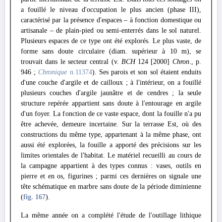
a fouillé le niveau d'occupation le plus ancien (phase III),
caractérisé par la présence d'espaces – à fonction domestique ou
artisanale – de plain-pied ou semi-enterrés dans le sol naturel.
Plusieurs espaces de ce type ont été explorés. Le plus vaste, de
forme sans doute circulaire (diam. supérieur à 10 m), se
trouvait dans le secteur central (v.
BCH
124 [2000]
Chron
., p.
946 ;
Chronique
n.11374
). Ses parois et son sol étaient enduits
d'une couche d'argile et de cailloux ; à l'intérieur, on a fouillé
plusieurs couches d'argile jaunâtre et de cendres ; la seule
structure repérée appartient sans doute à l'entourage en argile
d'un foyer. La fonction de ce vaste espace, dont la fouille n'a pu
être achevée, demeure incertaine. Sur la terrasse Est, où des
constructions du même type, appartenant à la même phase, ont
aussi été explorées, la fouille a apporté des précisions sur les
limites orientales de l'habitat. Le matériel recueilli au cours de
la campagne appartient à des types connus : vases, outils en
pierre et en os, figurines ; parmi ces dernières on signale une
tête schématique en marbre sans doute de la période diminienne
(
fig. 167
).
La même année on a complété l'étude de l'outillage lithique