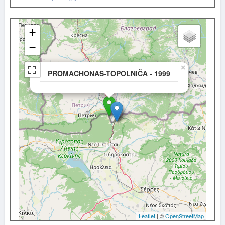
+
−
×
PROMACHONAS-TOPOLNIČA - 1999
Leaflet
| ©
OpenStreetMap