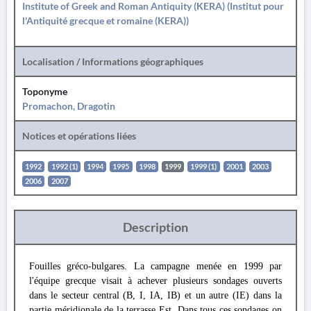
Institute of Greek and Roman Antiquity (KERA) (Institut pour
l'Antiquité grecque et romaine (KERA))
Localisation / Informations géographiques
Toponyme
Promachon, Dragotin
Notices et opérations liées
1992
1992 (1)
1994
1995
1998
1999
1999 (1)
2001
2003
2006
2007
Description
Fouilles gréco-bulgares. La campagne menée en 1999 par
l'équipe grecque visait à achever plusieurs sondages ouverts
dans le secteur central (B, I, IA, IB) et un autre (IE) dans la
partie méridionale de la terrasse Est. Dans tous ces sondages on