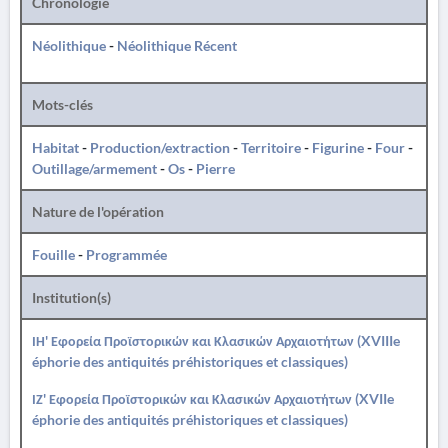
Chronologie
Néolithique
-
Néolithique Récent
Mots-clés
Habitat
-
Production/extraction
-
Territoire
-
Figurine
-
Four
-
Outillage/armement
-
Os
-
Pierre
Nature de l'opération
Fouille
-
Programmée
Institution(s)
ΙΗ' Εφορεία Προϊστορικών και Κλασικών Αρχαιοτήτων (XVIIIe
éphorie des antiquités préhistoriques et classiques)
ΙΖ' Εφορεία Προϊστορικών και Κλασικών Αρχαιοτήτων (XVIIe
éphorie des antiquités préhistoriques et classiques)