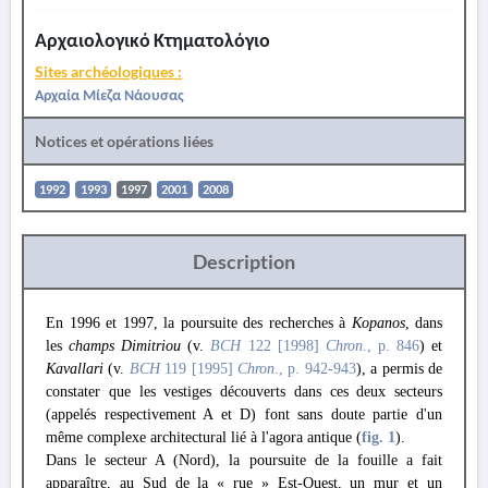
Αρχαιολογικό Κτηματολόγιο
Sites archéologiques :
Αρχαία Μίεζα Νάουσας
Notices et opérations liées
1992
1993
1997
2001
2008
Description
En 1996 et 1997, la poursuite des recherches à
Kopanos
, dans
les
champs Dimitriou
(v.
BCH
122 [1998]
Chron
., p. 846
) et
Kavallari
(v.
BCH
119 [1995]
Chron
., p. 942-943
), a permis de
constater que les vestiges découverts dans ces deux secteurs
(appelés respectivement A et D) font sans doute partie d'un
même complexe architectural lié à l'agora antique (
fig. 1
).
Dans le secteur A (Nord), la poursuite de la fouille a fait
apparaître, au Sud de la « rue » Est-Ouest, un mur et un