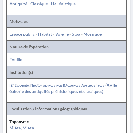
Antiquité
-
Classique
-
Hellénistique
Mots-clés
Espace public
-
Habitat
-
Voierie
-
Stoa
-
Mosaïque
Nature de l'opération
Fouille
Institution(s)
ΙΖ' Εφορεία Προϊστορικών και Κλασικών Αρχαιοτήτων (XVIIe
éphorie des antiquités préhistoriques et classiques)
Localisation / Informations géographiques
Toponyme
Miéza, Mieza