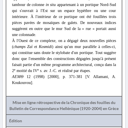
tambour de colonne
in situ
appartenant à un portique Nord-Sud
qui s'ouvrait à l'Est sur un espace hypèthre ou une cour
intérieure. À l'intérieur de ce portique ont été fouillées trois
pièces pavées de mosaïques de galets. De nouveaux indices
suggèrent en outre que le mur Sud de la « rue » portait aussi
une colonnade.
À l'Ouest de ce complexe, on a dégagé deux nouvelles pièces
(
champs Zaï
et
Kosmidi
) ainsi qu'un mur parallèle à celles-ci,
qui constitue sans doute le stylobate d'un portique. Tout suggère
donc que l'ensemble des constructions dégagées jusqu'à présent
faisait partie d'un même programme architectural, conçu dans la
e
e
2
moitié du IV
s. av. J.-C. et réalisé par étapes.
ΑΕΜΘ
12 (1998) [2000], p. 371-381 [V. Allamani, A.
Koukouvou].
Mise en ligne rétrospective de la Chronique des fouilles du
Bulletin de Correspondance Hellénique (1920-2004) en Grèce
Édition