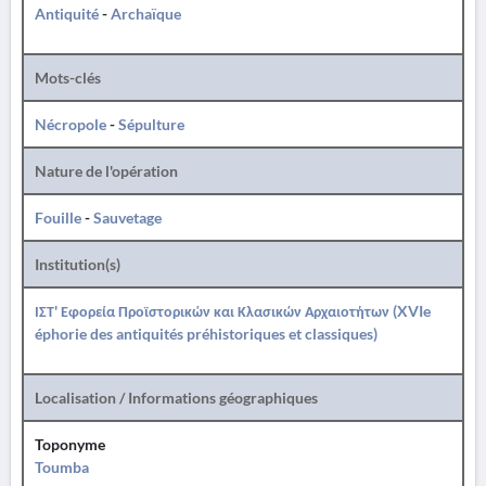
Antiquité
-
Archaïque
Mots-clés
Nécropole
-
Sépulture
Nature de l'opération
Fouille
-
Sauvetage
Institution(s)
ΙΣΤ' Εφορεία Προϊστορικών και Κλασικών Αρχαιοτήτων (XVIe
éphorie des antiquités préhistoriques et classiques)
Localisation / Informations géographiques
Toponyme
Toumba