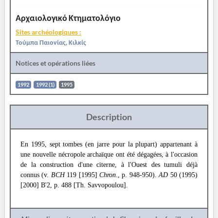
Αρχαιολογικό Κτηματολόγιο
Sites archéologiques :
Τούμπα Παιονίας, Κιλκίς
Notices et opérations liées
1992
1992 (1)
1995
Description
En 1995, sept tombes (en jarre pour la plupart) appartenant à
une nouvelle nécropole archaïque ont été dégagées, à l'occasion
de la construction d'une citerne, à l'Ouest des tumuli déjà
connus (v.
BCH
119 [1995]
Chron
., p. 948-950).
AD
50 (1995)
[2000] B'2, p. 488 [Th. Savvopoulou].